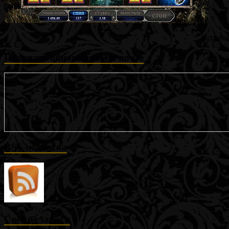
Игровой 
Получать обновления по почте
RSS-подписка
Свежие записи