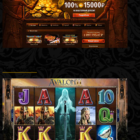
И
Игра месяца