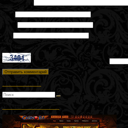
Комментарий
*
Имя
*
Email
*
Сайт
Код безопасности
*
Введите символы отображаемые выше:
Поиск по блогу
Онлайн казино месяца