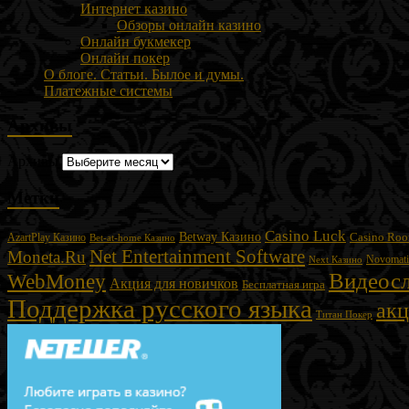
Интернет казино
Обзоры онлайн казино
Онлайн букмекер
Онлайн покер
О блоге. Статьи. Былое и думы.
Платежные системы
Архивы
Архивы
Метки
Casino Luck
Betway Казино
Casino Ro
AzartPlay Казино
Bet-at-home Казино
Net Entertainment Software
Moneta.Ru
Novomati
Next Казино
Видеос
WebMoney
Акция для новичков
Бесплатная игра
Поддержка русского языка
ак
Титан Покер