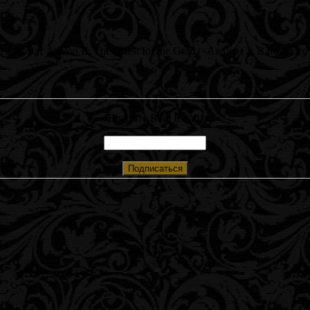
автомат Avalon II: The Quest for the Grail («Авалон 2: В поисках
Введите Ваш Email: