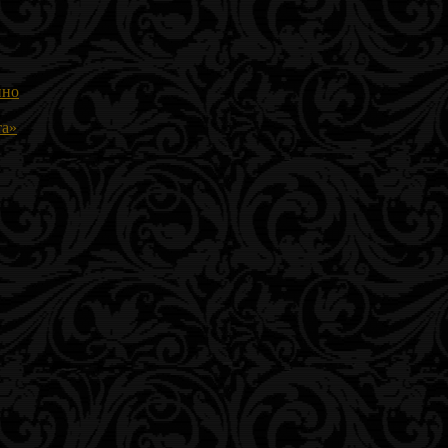
ино
та»