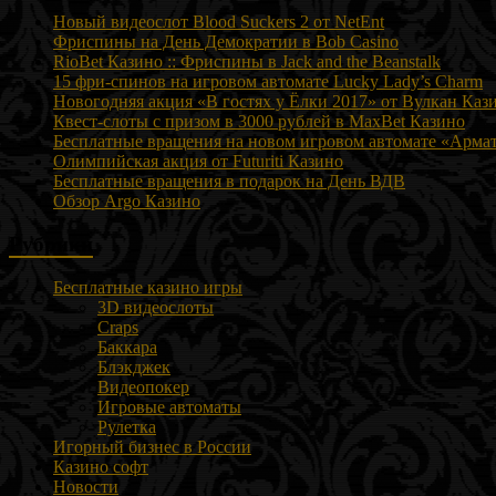
Новый видеослот Blood Suckers 2 от NetEnt
Фриспины на День Демократии в Bob Casino
RioBet Казино :: Фриспины в Jack and the Beanstalk
15 фри-спинов на игровом автомате Lucky Lady’s Charm
Новогодняя акция «В гостях у Ёлки 2017» от Вулкан Каз
Квест-слоты с призом в 3000 рублей в MaxBet Казино
Бесплатные вращения на новом игровом автомате «Арма
Олимпийская акция от Futuriti Казино
Бесплатные вращения в подарок на День ВДВ
Обзор Argo Казино
Рубрики
Бесплатные казино игры
3D видеослоты
Craps
Баккара
Блэкджек
Видеопокер
Игровые автоматы
Рулетка
Игорный бизнес в России
Казино софт
Новости