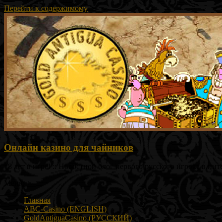
Перейти к содержимому
Онлайн казино для чайников
18 лет в игре! :: Новостной блог первого русского игрока в инт
Меню
Главная
ABC-Casino (ENGLISH)
GoldAntiguaCasino (РУССКИЙ)