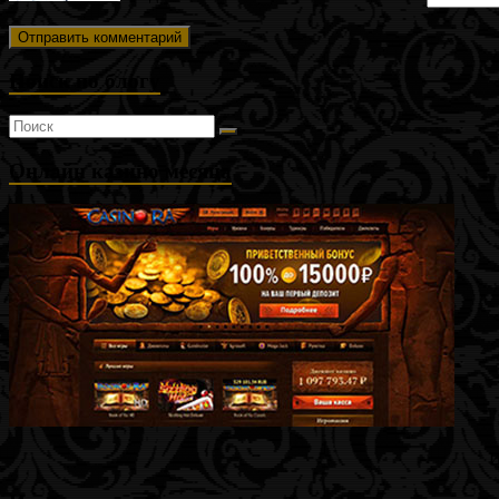
Поиск по блогу
Онлайн казино месяца
И