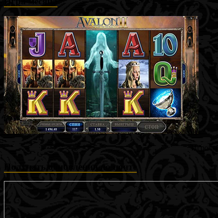
Игра месяца
Игровой 
Получать обновления по почте