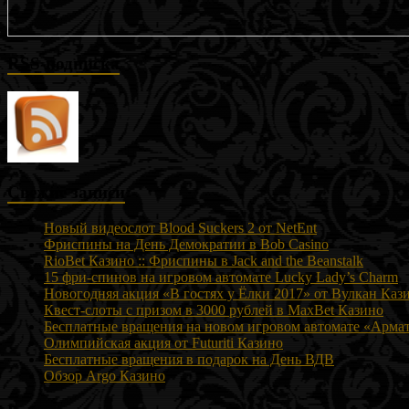
RSS-подписка
Свежие записи
Новый видеослот Blood Suckers 2 от NetEnt
Фриспины на День Демократии в Bob Casino
RioBet Казино :: Фриспины в Jack and the Beanstalk
15 фри-спинов на игровом автомате Lucky Lady’s Charm
Новогодняя акция «В гостях у Ёлки 2017» от Вулкан Каз
Квест-слоты с призом в 3000 рублей в MaxBet Казино
Бесплатные вращения на новом игровом автомате «Арма
Олимпийская акция от Futuriti Казино
Бесплатные вращения в подарок на День ВДВ
Обзор Argo Казино