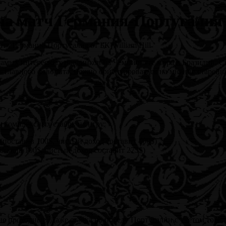
на матч Германия-Португалия о
тч Германия-Португалия от БК William Hill
 самых интересных поединков на Чемпионате мира в Бразилии.
ть главного фаворита, можно ориентироваться на мнение старей
 комплексных ставок на игру:
(поставив 100$, чистый доход составит 400$)
тавив 100$, чистый доход составит 275$)
 проходные. Даже ставка на победу Португалии с учетом того, ч