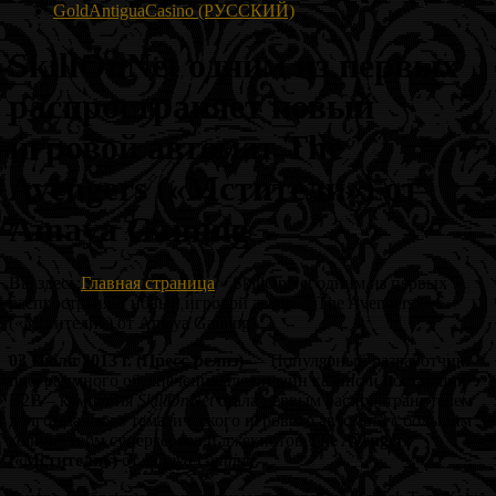
GoldAntiguaCasino (РУССКИЙ)
SkillOnNet одним из первых
распространяет новый
игровой автомат The
Avengers («Мстители») от
Amaya Gaming
Вы здесь:
Главная страница
»
SkillOnNet одним из первых
распространяет новый игровой автомат The Avengers
(«Мстители») от Amaya Gaming
03 Июля 2013 г. (Пресс-релиз)
— Популярный разработчик
программного обеспечения для онлайн казино и поставщик
B2B – компания
SkillOnNet
стала первым распространителем
долгожданного тематического игрового автомата с большим
количеством супергероев и джекпотов
The Avengers
(«Мстители»)
от
Amaya Gaming
.