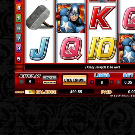
Новый игровой автомат The Avengers ("Мстители") от A
O SkillOnNet
SkillOnNet
является одним из основных поставщиком
программного обеспечения в интернет игорном бизнесе, они
предлагают первоклассное развитие и распространение услуг
некоторым крупным брендам интернет казино с помощью