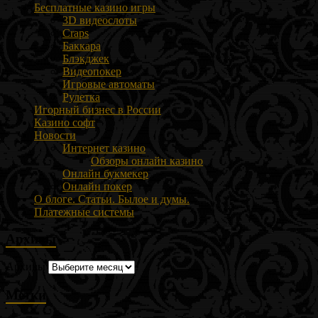
Бесплатные казино игры
3D видеослоты
Craps
Баккара
Блэкджек
Видеопокер
Игровые автоматы
Рулетка
Игорный бизнес в России
Казино софт
Новости
Интернет казино
Обзоры онлайн казино
Онлайн букмекер
Онлайн покер
О блоге. Статьи. Былое и думы.
Платежные системы
Архивы
Архивы
Метки