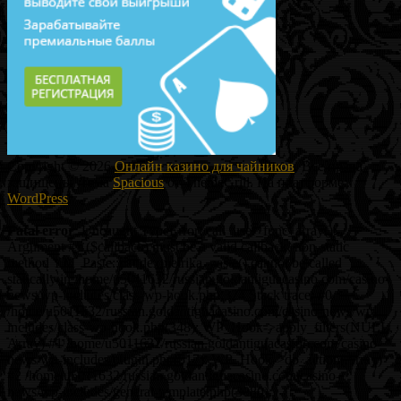
Copyright © 2026
Онлайн казино для чайников
. Все права
защищены. Тема
Spacious
от ThemeGrill. На платформе:
WordPress
.
Fatal error
: Uncaught TypeError: call_user_func_array():
Argument #1 ($callback) must be a valid callback, non-static
method YM_Paste::yandexmetrika_paste() cannot be called
statically in /home/u5011632/russian.goldantiguacasino.com/casino-
news/wp-includes/class-wp-hook.php:324 Stack trace: #0
/home/u5011632/russian.goldantiguacasino.com/casino-news/wp-
includes/class-wp-hook.php(348): WP_Hook->apply_filters(NULL,
Array) #1 /home/u5011632/russian.goldantiguacasino.com/casino-
news/wp-includes/plugin.php(517): WP_Hook->do_action(Array)
#2 /home/u5011632/russian.goldantiguacasino.com/casino-
news/wp-includes/general-template.php(3080):