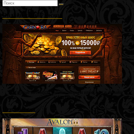
Онлайн казино месяца
Игровые автоматы гейминаторы и игрософт в онлайн
КАЗИНО РА
Игра месяца