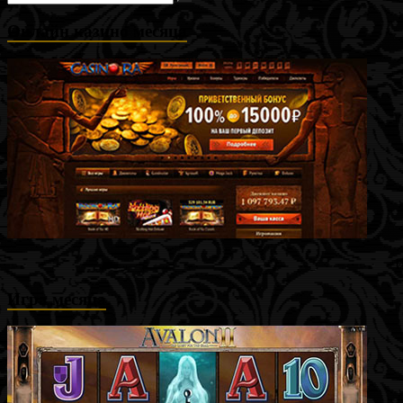
Онлайн казино месяца
И
Игра месяца