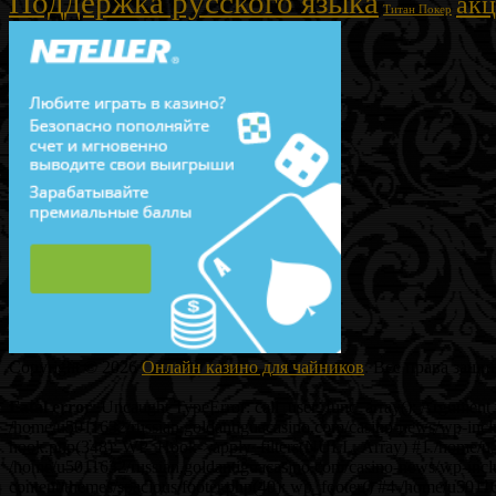
Поддержка русского языка
ак
Титан Покер
Copyright © 2026
Онлайн казино для чайников
. Все права защ
Fatal error
: Uncaught TypeError: call_user_func_array(): Argument #
/home/u5011632/russian.goldantiguacasino.com/casino-news/wp-inclu
hook.php(348): WP_Hook->apply_filters(NULL, Array) #1 /home/u5
/home/u5011632/russian.goldantiguacasino.com/casino-news/wp-inclu
content/themes/spacious/footer.php(40): wp_footer() #4 /home/u5011