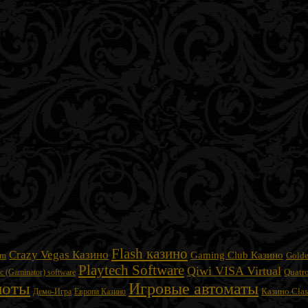
Flash казино
Crazy Vegas Казино
Gaming Club Казино
om
Golde
Playtech Software
Qiwi VISA Virtual
c (Gaminator) software
Quatr
лоты
Игровые автоматы
Казино Clas
Демо-Игра
Европа Казино