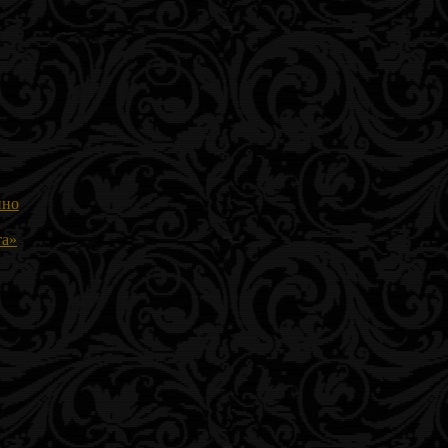
ино
та»