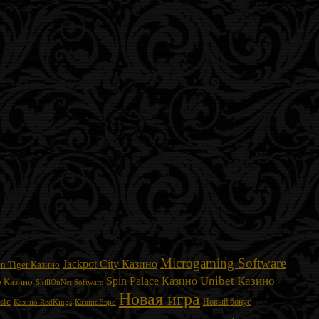
Microgaming Software
Jackpot City Казино
n Tiger Казино
Unibet Казино
Spin Palace Казино
o Казино
SkillOnNet Software
Новая игра
sic
КазиноЕвро
Новый бонус
Казино RedKings