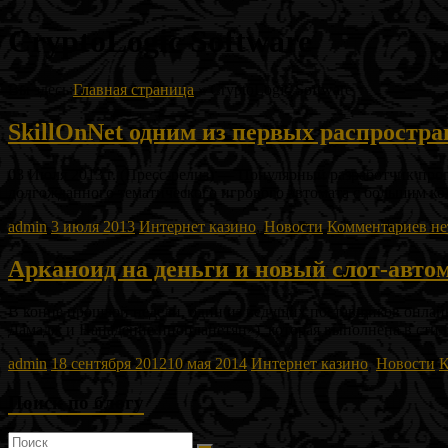
CryptoLogic Software
Вы здесь:
Главная страница
»
CryptoLogic Software
SkillOnNet одним из первых распростра
03 Июля 2013 г. (Пресс-релиз) — Популярный разработчик про
долгожданного тематического игрового автомата с большим ко
admin
3 июля 2013
Интернет казино
,
Новости
Комментариев не
Арканоид на деньги и новый слот-автом
В конце прошлой недели, один из ведущих поставщиков онлайн
Дамадж и Нападение инопланетян»), которая выполнена в стиле
admin
18 сентября 2012
10 мая 2014
Интернет казино
,
Новости
К
Поиск по блогу