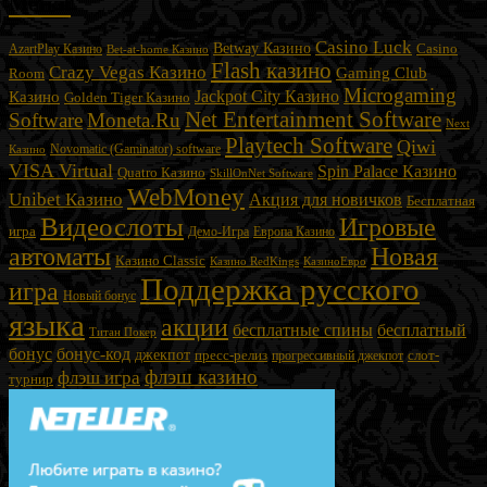
Метки
Casino Luck
Betway Казино
Casino
AzartPlay Казино
Bet-at-home Казино
Flash казино
Crazy Vegas Казино
Gaming Club
Room
Microgaming
Jackpot City Казино
Казино
Golden Tiger Казино
Net Entertainment Software
Software
Moneta.Ru
Next
Playtech Software
Qiwi
Novomatic (Gaminator) software
Казино
VISA Virtual
Spin Palace Казино
Quatro Казино
SkillOnNet Software
WebMoney
Unibet Казино
Акция для новичков
Бесплатная
Видеослоты
Игровые
игра
Демо-Игра
Европа Казино
автоматы
Новая
Казино Classic
КазиноЕвро
Казино RedKings
Поддержка русского
игра
Новый бонус
языка
акции
бесплатные спины
бесплатный
Титан Покер
бонус
бонус-код
джекпот
слот-
пресс-релиз
прогрессивный джекпот
флэш казино
флэш игра
турнир