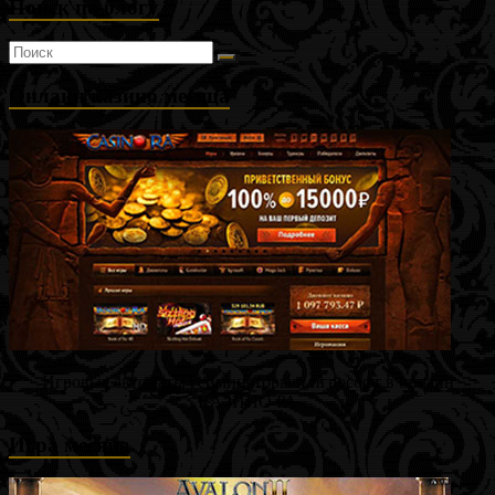
Поиск по блогу
Онлайн казино месяца
Игровые автоматы гейминаторы и игрософт в онлайн
КАЗИНО РА
Игра месяца