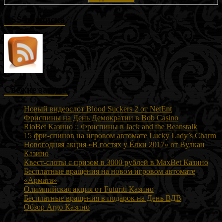
RSS-подписка
Свежие записи
Новый видеослот Blood Suckers 2 от NetEnt
Фриспины на День Демократии в Bob Casino
RioBet Казино :: Фриспины в Jack and the Beanstalk
15 фри-спинов на игровом автомате Lucky Lady’s Charm
Новогодняя акция «В гостях у Ёлки 2017» от Вулкан
Казино
Квест-слоты с призом в 3000 рублей в MaxBet Казино
Бесплатные вращения на новом игровом автомате
«Армата»
Олимпийская акция от Futuriti Казино
Бесплатные вращения в подарок на День ВДВ
Обзор Argo Казино