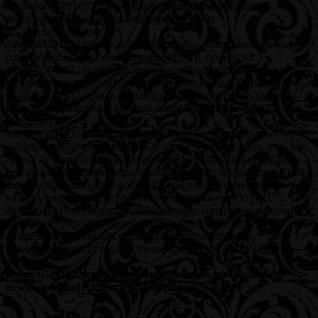
#2 /home/u5011632/russian.goldantiguacasino.com/casino-
news/wp-includes/general-template.php(3080):
do_action('wp_footer') #3
/home/u5011632/russian.goldantiguacasino.com/casino-news/wp-
content/themes/spacious/footer.php(40): wp_footer() #4
/home/u5011632/russian.goldantiguacasino.com/casino-news/wp-
includes/template.php(810): require_once('/home/u5011632/...') #5
/home/u5011632/russian.goldantiguacasino.com/casino-news/wp-
includes/template.php(745): load_template('/home/u5011632/...',
true, Array) #6
/home/u5011632/russian.goldantiguacasino.com/casino-news/wp-
includes/general-template.php(92): locate_template(Array, true, true,
Array) #7 /home/u5011632/russian.goldantiguacasino.com/casino-
news/wp-content/themes/spacious/archive.php(39): get_footer() #8
/home/u5011632/russian.goldantiguacasino.com/casino-news/wp-
includes/template-loader.php(113): include('/home/u5011632/...') #9
/home/u5011632/russian.goldantiguacasino.com/casino-news/wp-
blog-header.php(19): require_once('/home/u5011632/...') #10
/home/u5011632/russian.goldantiguacasino.com/casino-
news/index.php(17): require('/home/u5011632/...') #11 {main}
thrown in
/home/u5011632/russian.goldantiguacasino.com/casino-
news/wp-includes/class-wp-hook.php
on line
324