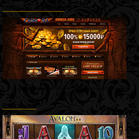
Онлайн казино месяца
Игровые автоматы гейминаторы и игрософт в онлайн
КАЗИНО РА
Игра месяца