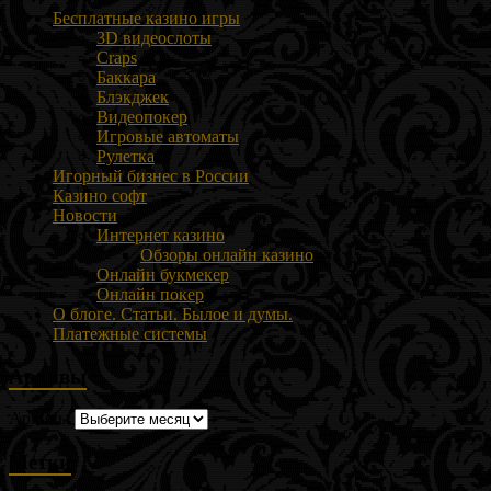
Бесплатные казино игры
3D видеослоты
Craps
Баккара
Блэкджек
Видеопокер
Игровые автоматы
Рулетка
Игорный бизнес в России
Казино софт
Новости
Интернет казино
Обзоры онлайн казино
Онлайн букмекер
Онлайн покер
О блоге. Статьи. Былое и думы.
Платежные системы
Архивы
Архивы
Метки