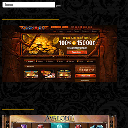
Онлайн казино месяца
Игровые автоматы гейминаторы и игрософт в онлайн
КАЗИНО РА
Игра месяца