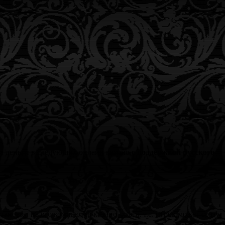
 на деньги в следующих онлайн казино
с поддержкой русского
становки на его компьютер казино-софта, т.е. игрок может сразу