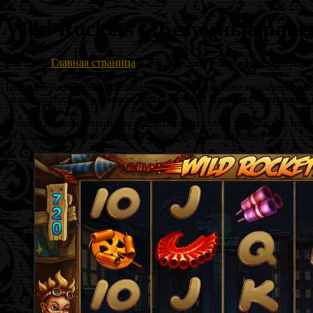
Wild Rockets («Безумные рак
Вы здесь:
Главная страница
»
Wild Rockets («Безумные ракеты»
Всемирно известный разработчик онлайн казино-игр, компани
«взрывоопасном» игровом автомате
Wild Rockets («Безумные
Ячейки данной слот-игры представляют собой настоящую пирот
не дешевым конфетти, а настоящим золотым дождем!