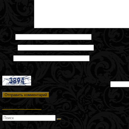
Комментарий
*
Имя
*
Email
*
Сайт
Код безопасности
*
Введите символы отображаемые выше:
Поиск по блогу