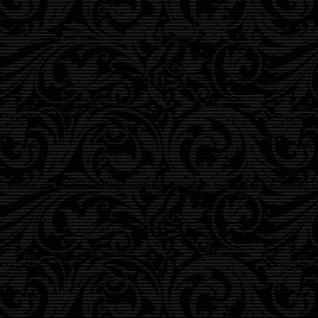
гровые автоматы гейминаторы и игрософт в онлайн КАЗИНО 