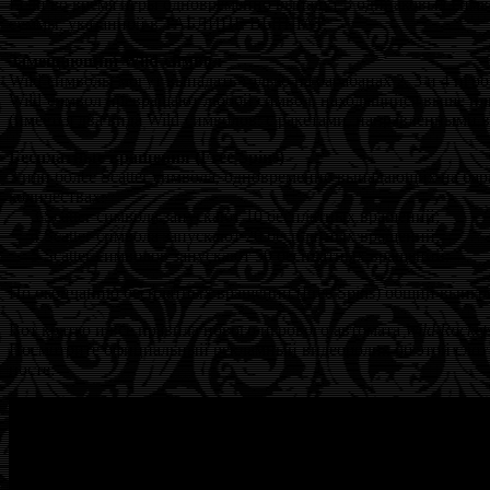
Если во время игры одновременно выпадут 5 одинаковых симво
суммы, указанной в ТАБЛИЦЕ ВЫПЛАТ.
Замещающий Wild-символ
Wild-символы могут выпадать только на барабанах 2, 3 и 4 игр
Wild-символ превращают любой символ, находящийся выше или н
(имеется два вида Wild-символов: с ракетами, направленными в
Бесплатные вращения (Free Spins)
3 или более Scatter-символа, одновременно выпадающих на бар
количествах:
— 3 Scatter-символа запускают 10 бесплатных вращений;
— 4 Scatter-символа запускают 20 бесплатных вращений;
— 5 Scatter-символов запускают 50 бесплатных вращений.
По окончанию бесплатных вращений (Free Spins) общий выигры
Вот кратко и все правила нового игрового автомата
Wild Rocke
Посмотрите официальный рекламный видеоролик об этой слот-
посте: