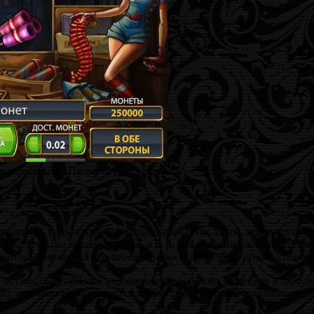
ые ракеты") - Начни играть прямо
рабанами, с бесплатными вращениями (Free Spins), заменителям
ое количество видимых ячеек, а
3, 4, 5, 4, 3
ячейки соответственн
 которые являются фиксированными (привычных линий ставок нет
ты осуществляются при выпадении одинаковых символов в любо
ево, при этом выплачивается только самая длинная комбинация 