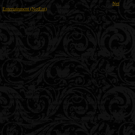
7 мая известная компания-разработчик казино-софта
Net
Entertainment (NetEnt)
выпустила новый игровой автомат
Silent Run™
. Название данной слот-игры можно перевести,
как
«Тихий ход»
или, если хотите,
«Бесшумный курс»
. Игровой
автомат
Silent Run
предлагает игроку стать капитаном
подводной лодки времен Второй Мировой войны и
уничтожить эскадру боевых кораблей врага.
Игра Silent Run™ — это видеослот с 5 барабанами, 3 рядами и
25 фиксированными линиями ставок.
В слот-игре есть замещающий символ Wild, символ Echo
Bonus, который активирует бонусную игру, и символ Echo
Wild, который ищет скрытые символы Wild.
Можно играть на 25 фиксированных линиях ставок, с
уровнями ставок от 1 до 10 и с разным достоинством монет.
Выигрышные комбинации и выплаты в игровом автомате
Silent Run определяются в соответствии с ТАБЛИЦЕЙ
ВЫПЛАТ. Игрок также можете щелкнуть по любому символу
на барабанах слота во время главной игры, чтобы просмотреть
мини таблицу выигрышей для этого символа.
Выигрыши на линии ставок выплачиваются при выпадении
последовательности слева направо.
Параллельные выигрыши на одной линий ставок