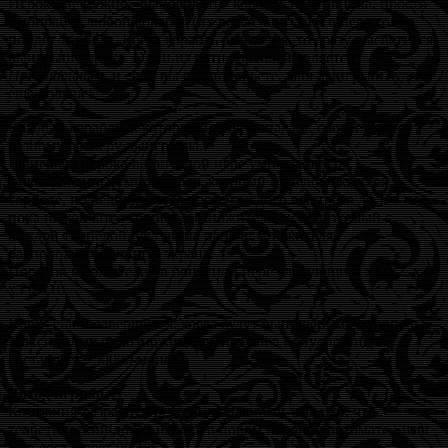
Игроку не нужно «выцеливать» корабль противника, просто
выбирайте любой корабль (их всего 5 штук) и в него точно
пойдет торпеда. Когда корабль взорвется, то сразу высветится
выигрыш игрока. Один из пяти кораблей является
Премиальным
, и если вы его подобьете, ваш выигрыш будет
еще больше!
Каждый корабль, в который игрок попадает, соответствует
разному размеру выигрыша.
Выигрыш игрока в бонусной игре умножается на
фиксированный множитель, который присвоен каждой
торпеде, и увеличивается после каждого выстрела до тех пор,
пока не кончатся торпеды. Множитель, используемый с
каждой торпедой, указан на панели множителя,
расположенной внизу экрана.
Порядок множителей в бонусной игре следующий: x1, x2, x3,
x5 и x10.
Bonus Game завершится, когда будут выпущены все торпеды.
Максимальный возможный выигрыш в бонусной игре
составляет 250000 монет.
Доход игрока
Компания-разработчик Net Entertainment заявляет, что
теоретический доход игрока в новом игровом автомате Silent
Run составляет 96.1%