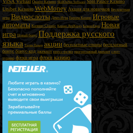
VISA Virtual
Spin Palace Казино
Quatro Казино
SkillOnNet Software
WebMoney
Unibet Казино
Акция для новичков
Бесплатная
Видеослоты
Игровые
игра
Демо-Игра
Европа Казино
автоматы
Новая
Казино Classic
КазиноЕвро
Казино RedKings
Поддержка русского
игра
Новый бонус
языка
акции
бесплатные спины
бесплатный
Титан Покер
бонус
бонус-код
джекпот
слот-
пресс-релиз
прогрессивный джекпот
флэш казино
флэш игра
турнир