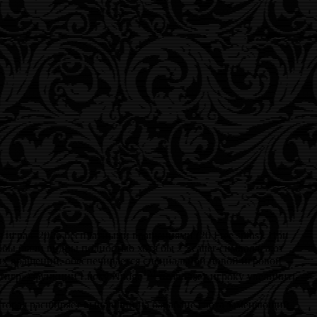
я игра с 20-ю бесплатными вращениями (20 Free spins). При
обы были видны полностью хотя бы 2 Scatter-символа, а от
ных вращений, обеспечивается специальной новой игровой
TM
 тигр») функции Lucky Nudge
позволяет игроку увеличить
которая расширяет выпавший на барабане слота заменяющий