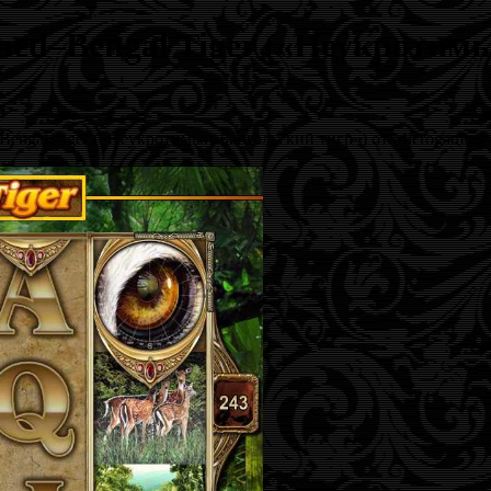
ed–Bengal Tiger («Неукротимы
engal Tiger («Неукротимый-Бенгальский тигр») от Microgaming