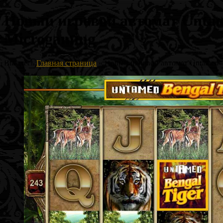
Новый игровой автомат Untam
Microgaming
Вы здесь:
Главная страница
»
Новый игровой автомат Untamed–B