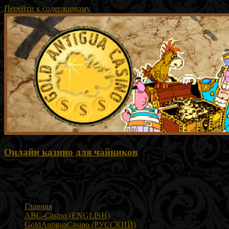
Перейти к содержимому
Онлайн казино для чайников
18 лет в игре! :: Новостной блог первого русского игрока в инт
Меню
Главная
ABC-Casino (ENGLISH)
GoldAntiguaCasino (РУССКИЙ)