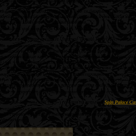
ии. При этом Wild-символы на барабане остаются на своих мест
й-Бенгальский тигр»)
под каждым из 5-ти барабанов вы можете 
ке под данным барабаном заполняется одна из ячеек. Когда все 
ватывает сразу все три ячейки барабана.
TM
й функцией под названием
Collect-A-Wild
.
 функция в игровом автомате
Untamed–Bengal Tiger («Неукротимы
сами на выигрыш самому игроку после любого выигранного им в
 мышкой на кнопку с надписью ИГРАТЬ (она появляется во вре
в котором в виде круга со стрелкой изображена Карта Мира, ра
» и «-» увеличивать или уменьшать красный сектор проигрыша
, тем выше шансы игрока на выигрыш, но величина возможног
а кнопку с надписью БАНК, может гарантированно сохранить 50
Н в окне данной специальной функции. Далее все просто — если
ие может продолжаться много раз, увеличивая с каждым вращен
ру если проиграет (стрелка остановится в красном секторе) 
кротимый-Бенгальский тигр») сегодня на деньги в
Spin Palace Ca
TM
я «накрутил» с помощью специальной функции
Your Gamble
тил стрелку, предварительно уменьшив красный сектор до мин
зображении: