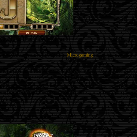
d–Bengal Tiger ("Неукротимый-
ммном обеспечении от компании
Microgaming
появился новый игр
еослот с (привычными уже для Microgaming слот-автоматов) 243
 дикий и удивительный мир джунглей, где хозяином является бе
 бенгальского тигра) и заменяющие Wild-символы (ячейки содерж
сывают на соседние ячейки барабана сверху и снизу специальные
те ниже).
енгальский тигр») имеет целых 4 специальных функции запатен
TM
TM
-A-Wild
, Your Gamble
)
являются новыми.