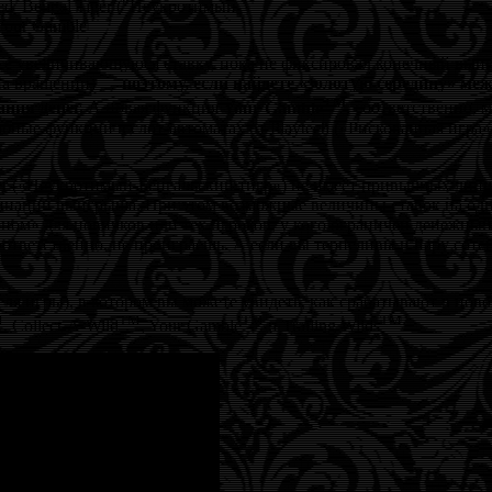
d–Bengal Tiger ("Неукротимый-
Your Gamble
 все увеличивающуюся ставку, пока не фиксировал конечный выиг
 на вращении) —
поэтому, если найдете «золотую середину» м
TM
ния денег.
А новая функция
Your Gamble
, соответственно, 
бные функции в слот-автоматах от Playtech («Рискованная игра»
er («Неукротимый-Бенгальский тигр») не имеет привычных линий
бинации выигрыша. При этом возможные величины ставок на одн
ом» для новичков или тех игроков, у кого ограничен денежный
ответственно, не проиграешь. А если вы терпеливы и пару сотен
ля игры), в котором вы можете увидеть, как срабатывают в нов
M
TM
TM
TM
, Collect-A-Wild
, Your Gamble
и Trailing Wilds
: