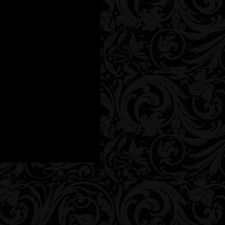
й-Бенгальский тигр»)
вы можете поиграть бесплатно или на ден