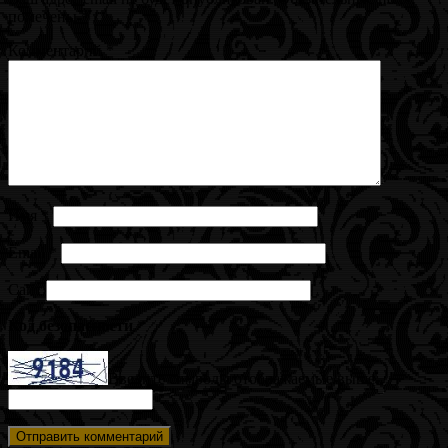
помечены
*
Комментарий
*
Имя
*
Email
*
Сайт
Код безопасности
*
Введите символы отображаемые выше: