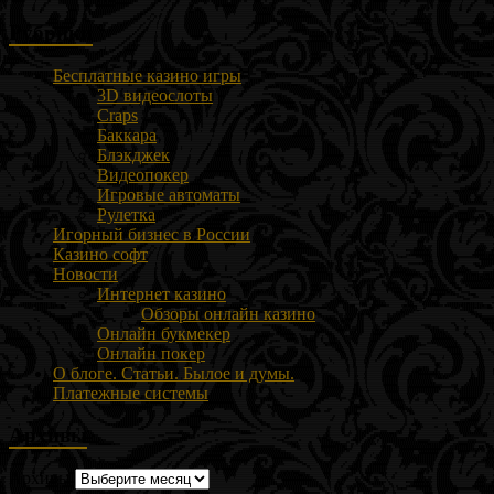
Рубрики
Бесплатные казино игры
3D видеослоты
Craps
Баккара
Блэкджек
Видеопокер
Игровые автоматы
Рулетка
Игорный бизнес в России
Казино софт
Новости
Интернет казино
Обзоры онлайн казино
Онлайн букмекер
Онлайн покер
О блоге. Статьи. Былое и думы.
Платежные системы
Архивы
Архивы