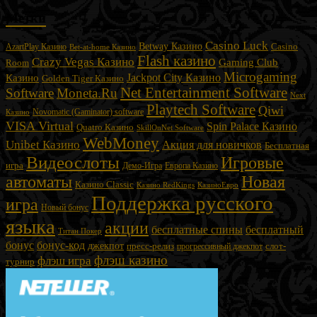
Метки
Casino Luck
Betway Казино
Casino
AzartPlay Казино
Bet-at-home Казино
Flash казино
Crazy Vegas Казино
Gaming Club
Room
Microgaming
Jackpot City Казино
Казино
Golden Tiger Казино
Net Entertainment Software
Software
Moneta.Ru
Next
Playtech Software
Qiwi
Novomatic (Gaminator) software
Казино
VISA Virtual
Spin Palace Казино
Quatro Казино
SkillOnNet Software
WebMoney
Unibet Казино
Акция для новичков
Бесплатная
Видеослоты
Игровые
игра
Демо-Игра
Европа Казино
автоматы
Новая
Казино Classic
КазиноЕвро
Казино RedKings
Поддержка русского
игра
Новый бонус
языка
акции
бесплатные спины
бесплатный
Титан Покер
бонус
бонус-код
джекпот
слот-
пресс-релиз
прогрессивный джекпот
флэш казино
флэш игра
турнир