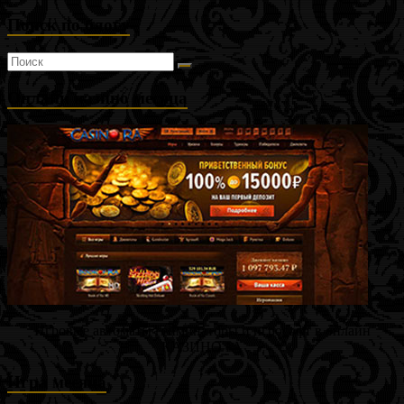
Поиск по блогу
Онлайн казино месяца
Игровые автоматы гейминаторы и игрософт в онлайн
КАЗИНО РА
Игра месяца