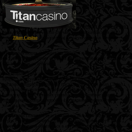
ЛОНДОН, 2 апреля 2012
года /PRNewswire/
— По случаю праздника Пасхи в 2012
году
Titan Casino
проводит пасхальную акцию в течение
апреля.
Эта особая акция, носящая английское название
«A New Spin
on Easter”
, предлагает игрокам ежедневный бонус на сумму
€25 в подарок за депозит.
Как новым, так и давним игрокам Titan Casino предлагается
вращать виртуальное колесо рулетки на баннере,
расположенном на странице пасхальной акции Titan Casino.
Когда колесо рулетки остановится, в окне над ним появится
один из пяти пасхальных символов — крашеное яйцо,
пасхальная корзинка, коробка с подарком, кролик или
шоколадное яйцо.
Выпавший символ и будет
кодом пасхального бонуса
, который
игрок сможет получить. Для этого необходимо всего лишь
внести депозит и обратиться в службу поддержки с кодом
бонуса. Каждый игрок может получать по одному