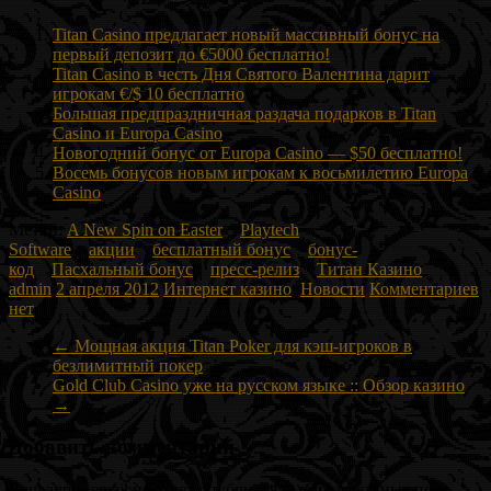
Titan Casino предлагает новый массивный бонус на
первый депозит до €5000 бесплатно!
Titan Casino в честь Дня Святого Валентина дарит
игрокам €/$ 10 бесплатно
Большая предпраздничная раздача подарков в Titan
Casino и Europa Casino
Новогодний бонус от Europa Casino — $50 бесплатно!
Восемь бонусов новым игрокам к восьмилетию Europa
Casino
Метки:
A New Spin on Easter
Playtech
Software
акции
бесплатный бонус
бонус-
код
Пасхальный бонус
пресс-релиз
Титан Казино
admin
2 апреля 2012
Интернет казино
,
Новости
Комментариев
нет
←
Мощная акция Titan Poker для кэш-игроков в
безлимитный покер
Gold Club Casino уже на русском языке :: Обзор казино
→
Добавить комментарий
Ваш адрес email не будет опубликован.
Обязательные поля