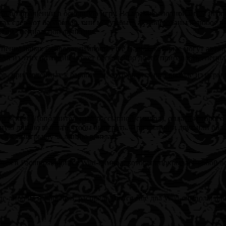
ри возвращении в основную игру. Во время основной игры игро
ах слева от барабанов, они могут быть активированы в любое 
угой специальной функции.
специальных символа: символы Free Games, которые могут акт
й из этих функций может бесконечно долго прибавлять специа
, прибавленных к барабанам, сохраняется при выходе из игры и
a Scatter (Дополнительный рассыпной символ), оплата которого
етную линию выплат, чтобы выиграть. При наличии двух или боле
тся к выигрышу за линию выплат.
ся в Расширяющийся Wild-символ, который покрывает собой весь
-либо на барабане 3, распределяются еще два Wild-символа: оди