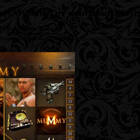
(«Мумия») от компании Playt
мия») от компании Playtech
й
видеослот
The Mummy («Мумия»)
, который сделан по мотива
.