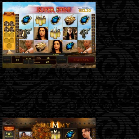
Когда игрок выигры
и одной функции суперзапуска.
Символы бесплатных игр выпадают только на барабанах 1, 3 и
бесплатных игр и 1 функцию суперзапуска.
Во время первых пяти бесплатных игр Wild-символы, выпадающ
символы». После пяти бесплатных запусков начинается суперза
дополнительного запуска. Так могут быть распределены не бол
Collapsing Reels (Разрушающиеся барабаны)