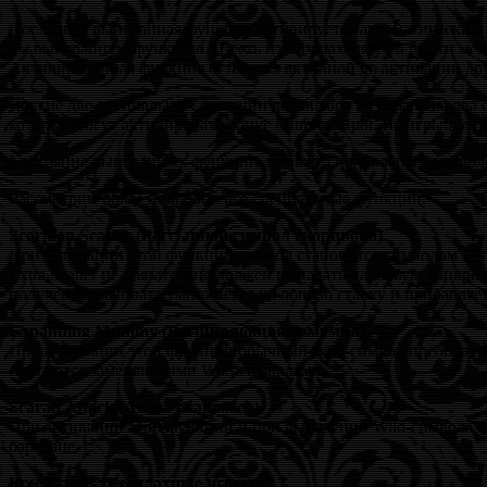
Последняя выигранная функция активируется автоматически п
им выигранную функцию. Шесть из них находятся в шести мест
Активированная функция останется активной до активации др
Другие две специальных функции добавляют на барабаны два 
которые могут активировать бонус Mummy Hunt. Выигрыш любо
Состояние выигранных функций, а также специальных символов
Рассмотрим более подробно все специальные функции:
Scorpion Scatter (Рассыпной символ скорпиона)
При активации этой функции символ становится символом Extr
Extra Scatter не обязательно должен выпадать на любую конкр
полученная выплата умножается на общую ставку и прибавляе
Expanding Mummy (Расширяющаяся мумия)
При активации этой функции обычный Wild-символ преобразует
считаются заменяющими Wild-символами.
Scarab Attack (Атака скарабеев)
При активации этой функции и при выпадении Wild-символа где
барабане 4.
Free Games (Бесплатные игры)