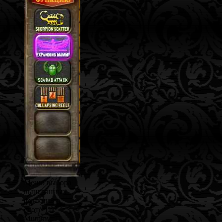
Меню выбора
выигранных
функций в
слоте The
Mummy