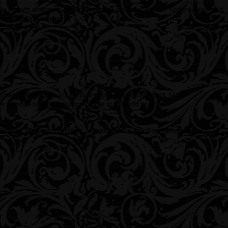
том может заменять любой другой символ, кроме Scatter-символа,
ышной комбинации.
 должны выпадать на конкретную линию выплат. При
у и прибавляется к выигрышам за линию выплат.
dventure. Никаких других специальных функций слот-игры