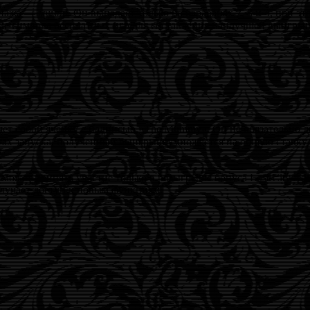
сонажа —
мумии
. Он выпадает только на барабанах 2, 3 и 4, при э
кроме символа бесплатных игр для составления наилучшей выигр
вляет собой ячейку с надписью «The Mummy». Он не обязательно
ьтатах запуска, полученный выигрыш умножается на общую ставк
 может принять участие только в розыгрыше бонуса Lost City A
олучает доступ к новым функциям.