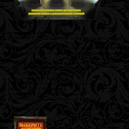
Бонусная игра Lost City Adventure
Бонусная игра Lost City Adventure
Бонусная игра Lost City Adventure активируется
произвольно
во 
Сначала игроку будет показан видеоклип из сиквела «Мумия», п
получения денег, пока не появится надпись «Получить». После
— Scorpion Scatter (Рассыпной символ скорпиона),
— Expanding Mummy (Расширяющаяся мумия),
— Scarab Attack (Атака скарабеев),
— Free Games (Бесплатные игры),
— Collapsing Reels (Разрушающиеся барабаны),
— Mummy Power (Сила мумии),
— бонус Mummy Hunt (Охота за мумией)
— Mummy Respin (Мумия, повторный запуск).
Всего древних сундуков в этой бонусной игре 6 (шесть). При