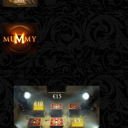
Wild-символ в игре имеет вид главного пер
кроме символа Scorpion Scatter, кроме бонусного символа и 
Scatter-символ
Scatter-символ (рассыпной символ) предста
выпадении трех или более Scatter-символов где-либо в резул
Бонусные функции
Когда игрок впервые заходит в игру The Mummy («Мумия»), он
игроку доступно не будет. По мере продолжения игры игрок п