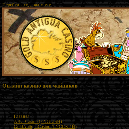
Перейти к содержимому
Онлайн казино для чайников
18 лет в игре! :: Новостной блог первого русского игрока в инт
Меню
Главная
ABC-Casino (ENGLISH)
GoldAntiguaCasino (РУССКИЙ)