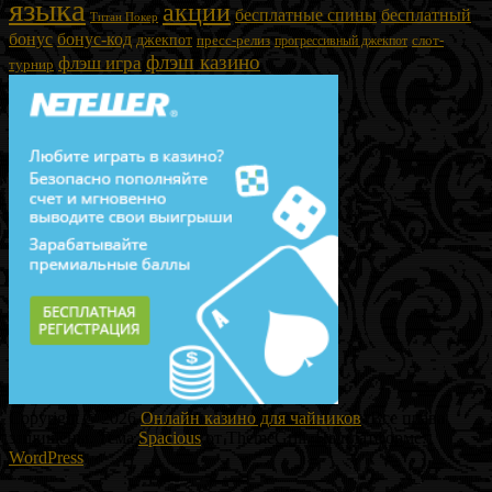
языка
акции
бесплатные спины
бесплатный
Титан Покер
бонус
бонус-код
джекпот
слот-
пресс-релиз
прогрессивный джекпот
флэш казино
флэш игра
турнир
Copyright © 2026
Онлайн казино для чайников
. Все права
защищены. Тема
Spacious
от ThemeGrill. На платформе:
WordPress
.