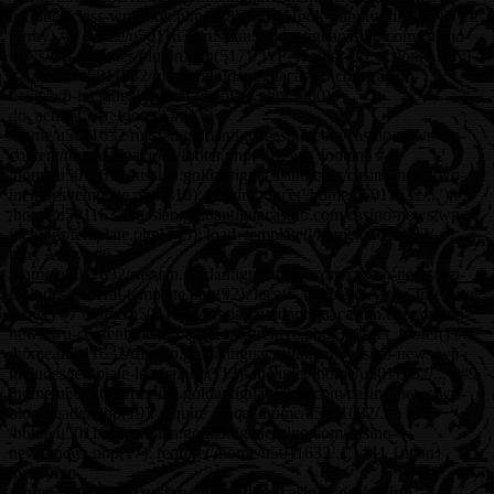
includes/class-wp-hook.php(348): WP_Hook->apply_filters(NULL,
Array) #1 /home/u5011632/russian.goldantiguacasino.com/casino-
news/wp-includes/plugin.php(517): WP_Hook->do_action(Array)
#2 /home/u5011632/russian.goldantiguacasino.com/casino-
news/wp-includes/general-template.php(3080):
do_action('wp_footer') #3
/home/u5011632/russian.goldantiguacasino.com/casino-news/wp-
content/themes/spacious/footer.php(40): wp_footer() #4
/home/u5011632/russian.goldantiguacasino.com/casino-news/wp-
includes/template.php(810): require_once('/home/u5011632/...') #5
/home/u5011632/russian.goldantiguacasino.com/casino-news/wp-
includes/template.php(745): load_template('/home/u5011632/...',
true, Array) #6
/home/u5011632/russian.goldantiguacasino.com/casino-news/wp-
includes/general-template.php(92): locate_template(Array, true, true,
Array) #7 /home/u5011632/russian.goldantiguacasino.com/casino-
news/wp-content/themes/spacious/archive.php(39): get_footer() #8
/home/u5011632/russian.goldantiguacasino.com/casino-news/wp-
includes/template-loader.php(113): include('/home/u5011632/...') #9
/home/u5011632/russian.goldantiguacasino.com/casino-news/wp-
blog-header.php(19): require_once('/home/u5011632/...') #10
/home/u5011632/russian.goldantiguacasino.com/casino-
news/index.php(17): require('/home/u5011632/...') #11 {main}
thrown in
/home/u5011632/russian.goldantiguacasino.com/casino-