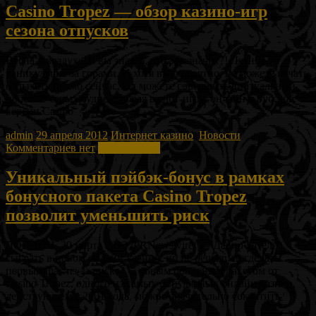
Casino Tropez — обзор казино-игр
сезона отпусков
Весна в воздухе, и вы знаете, что это значит?! Летние
каникулы не за горами. И хотя вы, вероятно, не можете начать
отдыхать прямо сейчас, вы можете совершить виртуальный
побег от серых будней, играя в слот-игры онлайн в русской
версии Casino
admin
29 апреля 2012
Интернет казино
,
Новости
Комментариев нет
Читать далее
Уникальный пэйбэк-бонус в рамках
бонусного пакета Casino Tropez
позволит уменьшить риск
ЛОНДОН, 20 марта 2012 /PRNewswire/ — Давно хотели
сыграть в новом онлайн-казино, но не решались сделать
первый шаг из-за риска? С новым бонусным пакетом от
Casino Tropez, одного из самых популярных онлайн казино,
действующем с 2001 года, можно значительно сократить