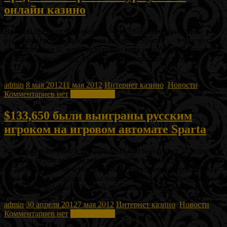
онлайн казино
В своем посте от 30 апреля — «$133,650 были выиграны
русским игроком на игровом автомате Sparta» — я уже писал,
про Вячеслава В. и его удачливую игру на игровом автомате в
онлайн Casino Tropez. Его крупный выигрыш в размере
$133,650
admin
8 мая 2012
11 мая 2012
Интернет казино
,
Новости
Комментариев нет
Читать далее
$133,650 были выиграны русским
игроком на игровом автомате Sparta
Крупный выигрыш в размере $133,650 был добыт 27 апреля
русским игроком Вячеславом В. при игре на видеослоте Sparta
в Casino Tropez. Мои поздравления удачливому игроку! Слот-
игра Sparta, в которую играл везунчик Вячеслав, представляет
собой 5-ти барабанный 30-ти линейный слот-автомат. В
admin
30 апреля 2012
7 мая 2012
Интернет казино
,
Новости
Комментариев нет
Читать далее