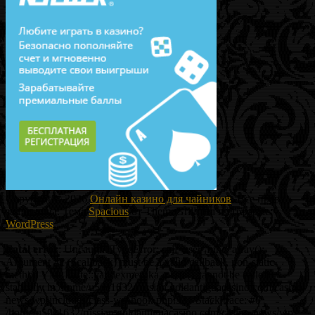
Copyright © 2026
Онлайн казино для чайников
. Все права
защищены. Тема
Spacious
от ThemeGrill. На платформе:
WordPress
.
Fatal error
: Uncaught TypeError: call_user_func_array():
Argument #1 ($callback) must be a valid callback, non-static
method YM_Paste::yandexmetrika_paste() cannot be called
statically in /home/u5011632/russian.goldantiguacasino.com/casino-
news/wp-includes/class-wp-hook.php:324 Stack trace: #0
/home/u5011632/russian.goldantiguacasino.com/casino-news/wp-