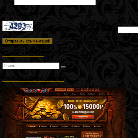
Сайт
Код безопасности
*
Введите символы отображаемые выше:
Поиск по блогу
Онлайн казино месяца