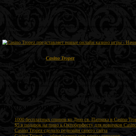
Irish Luck Scratch
— игра дает возможность выиграть $1000, о
A Night Out Scratch
— чтобы провести вечер с диким азартом,
Чтобы начать играть во все вышеперечисленные новые игры, а
бесплатно.
О Casino Tropez
Появившись в 2002,
Casino Tropez
стало ведущим онлайн кази
сыграть в новые и лучшие онлайн казино игры, с самыми инт
Playtech. В соответствии с наивысшими стандартами качества в
казино, а также потрясающие акции и захватывающие турниры
совершенно бесплатно, Casino Tropez соответствует всем кри
любителей игр казино. Вы всегда можете обратиться с любыми
Восемь потрясающих новых онлайн казино игр в Casino Tropez
ПОХОЖИЕ ЗАПИСИ:
1000 бесплатных спинов ко Дню св. Патрика в Casino Tro
$5 в подарок на пиво к Октоберфесту для новичков Casin
Casino Tropez сделало редизайн своего сайта
Casino Tropez — обзор казино-игр сезона отпусков