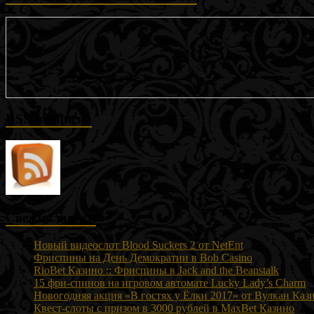
RSS-подписка
Свежие записи
Новый видеослот Blood Suckers 2 от NetEnt
Фриспины на День Демократии в Bob Casino
RioBet Казино :: Фриспины в Jack and the Beanstalk
15 фри-спинов на игровом автомате Lucky Lady’s Charm
Новогодняя акция «В гостях у Ёлки 2017» от Вулкан Каз
Квест-слоты с призом в 3000 рублей в MaxBet Казино