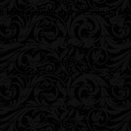
лайн казино игр в Casino Trop
 казино игр в Casino Tropez
се восемь
онлайн казино игр
разработаны компанией Playtech, и ка
ым денежным призам.
ровых новинок от
Casino Tropez
.
от-игра с 3D-анимацией и двойным бонусным раундом.
ера («Мумия»), эта замечательная слот-игра дарит игрокам мн
ся в захватывающее путешествие, полное выигрышей и сюрпри
тала еще круче и интереснее, чем когда-либо, с тремя бонусны
енного телешоу, популярного в 80-е. Игроки наверняка оценя
z на тему рулетки оснащена уникальной системой видеоизображе