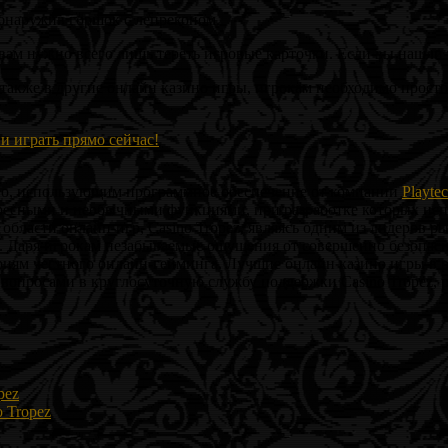
бнаружив горшок с лепреконом.
 вам нужно всего лишь тереть игровые карточки. Если вы нашл
 также в другие онлайн казино игры, игрокам необходимо прост
но, использующим программное обеспечение от компании
Playte
ересными и необычными функциями, при разработке которых ис
 области онлайн-игр, Casino Tropez, являясь одним из лидеров 
. Даря игрокам незабываемые ощущения от совершенно безопасн
териям честного онлайн-гейминга. Лучшие онлайн казино игры в
 вопросами в круглосуточную службу поддержки Casino Tropez,
pez
o Tropez