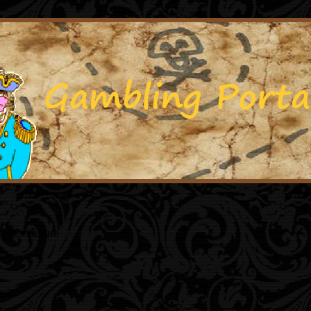
ернет казино