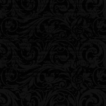
/home/u5011632/russian.goldantiguacasino.com/casino-news/wp-
includes/template.php(810): require_once('/home/u5011632/...') #5
/home/u5011632/russian.goldantiguacasino.com/casino-news/wp-
includes/template.php(745): load_template('/home/u5011632/...',
true, Array) #6
/home/u5011632/russian.goldantiguacasino.com/casino-news/wp-
includes/general-template.php(92): locate_template(Array, true, true,
Array) #7 /home/u5011632/russian.goldantiguacasino.com/casino-
news/wp-content/themes/spacious/single.php(57): get_footer() #8
/home/u5011632/russian.goldantiguacasino.com/casino-news/wp-
includes/template-loader.php(113): include('/home/u5011632/...') #9
/home/u5011632/russian.goldantiguacasino.com/casino-news/wp-
blog-header.php(19): require_once('/home/u5011632/...') #10
/home/u5011632/russian.goldantiguacasino.com/casino-
news/index.php(17): require('/home/u5011632/...') #11 {main}
thrown in
/home/u5011632/russian.goldantiguacasino.com/casino-
news/wp-includes/class-wp-hook.php
on line
324