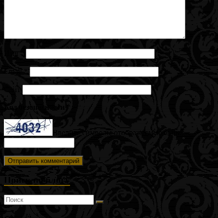
Имя
*
Email
*
Сайт
Код безопасности
*
Введите символы отображаемые выше:
Поиск по блогу