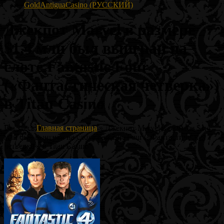
GoldAntiguaCasino (РУССКИЙ)
Джекпот Marvel в размере
$1,4 млн был выигран на
слоте Fantastic Four
(«Фантастическая четверка»)
в Titan Casino
Вы здесь:
Главная страница
»
Джекпот Marvel в размере $1,4
млн был выигран на слоте Fantastic Four («Фантастическая
четверка») в Titan Casino