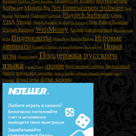
Microgaming
Jackpot City Казино
Казино
Golden Tiger Казино
Net Entertainment Software
Software
Moneta.Ru
Next
Playtech Software
Qiwi
Novomatic (Gaminator) software
Казино
VISA Virtual
Spin Palace Казино
Quatro Казино
SkillOnNet Software
WebMoney
Unibet Казино
Акция для новичков
Бесплатная
Видеослоты
Игровые
игра
Демо-Игра
Европа Казино
автоматы
Новая
Казино Classic
КазиноЕвро
Казино RedKings
Поддержка русского
игра
Новый бонус
языка
акции
бесплатные спины
бесплатный
Титан Покер
бонус
бонус-код
джекпот
слот-
пресс-релиз
прогрессивный джекпот
флэш казино
флэш игра
турнир