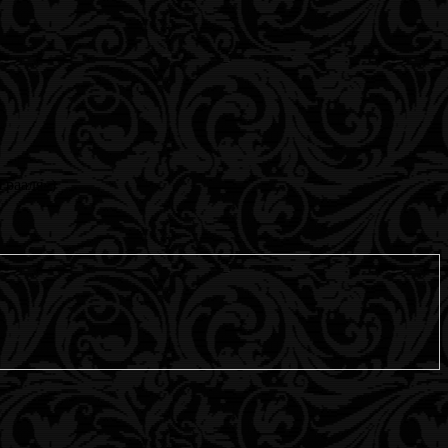
 Грааля»)