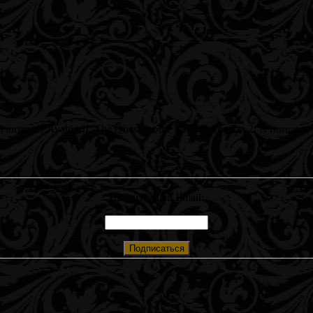
автомат Avalon II: The Quest for the Grail («Авалон 2: В поисках
Введите Ваш Email: