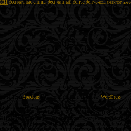
ции
бесплатные спины
бесплатный бонус
бонус-код
джекпот
прес
ищены. Тема
Spacious
от ThemeGrill. На платформе:
WordPress
.
1 ($callback) must be a valid callback, non-static method YM_Paste::ya
des/class-wp-hook.php:324 Stack trace: #0 /home/u5011632/russian.g
011632/russian.goldantiguacasino.com/casino-news/wp-includes/plu
des/general-template.php(3080): do_action('wp_footer') #3 /home/u5
632/russian.goldantiguacasino.com/casino-news/wp-includes/template.p