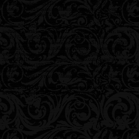
includes/template.php(810): require_once('/home/u5011632/...') #5
/home/u5011632/russian.goldantiguacasino.com/casino-news/wp-
includes/template.php(745): load_template('/home/u5011632/...',
true, Array) #6
/home/u5011632/russian.goldantiguacasino.com/casino-news/wp-
includes/general-template.php(92): locate_template(Array, true, true,
Array) #7 /home/u5011632/russian.goldantiguacasino.com/casino-
news/wp-content/themes/spacious/single.php(57): get_footer() #8
/home/u5011632/russian.goldantiguacasino.com/casino-news/wp-
includes/template-loader.php(113): include('/home/u5011632/...') #9
/home/u5011632/russian.goldantiguacasino.com/casino-news/wp-
blog-header.php(19): require_once('/home/u5011632/...') #10
/home/u5011632/russian.goldantiguacasino.com/casino-
news/index.php(17): require('/home/u5011632/...') #11 {main}
thrown in
/home/u5011632/russian.goldantiguacasino.com/casino-
news/wp-includes/class-wp-hook.php
on line
324