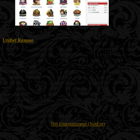
Unibet Казино на русском языке
Unibet Казино
имеет полный набор онлайн казино-игр от
различных ведущих мировых производителей, среди которых
— Net Entertainment, Microgaming и ASH Gaming. Под брендом
Unibet объединены в игровой портал, кроме онлайн казино,
также — спортивный букмекер, LIVE-казино, покер-рум,
бинго-рум и скилл-рум. Unibet
имеет поддержку русского
языка
и работает с популярной российской платежной
системой
Webmoney
. Для новых игроков Unibet Казино
предлагает 100% бонус на первый депозит до €100 бесплатно.
Все онлайн игры в Unibet Казино не требуют
предварительного скачивания и установки, т.к. они
используют технологию Flash.
Джекпот на видеослоте
Hall Of Gods™ («Зал Богов»)
в Unibet
Казино был сорван впервые с тех пор как игра была
выпущена компанией
Net Entertainment (NetEnt)
в конце 2010
года.