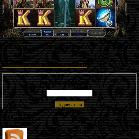
Игровой автомат Avalon II: The Quest for the Grail («Авалон 2:
В поисках Грааля»)
Получать обновления по почте
Введите Ваш Email:
RSS-подписка