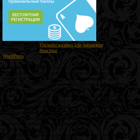
Copyright © 2026
Онлайн казино для чайников
. Все права
защищены. Тема
Spacious
от ThemeGrill. На платформе:
WordPress
.
Fatal error
: Uncaught TypeError: call_user_func_array():
Argument #1 ($callback) must be a valid callback, non-static
method YM_Paste::yandexmetrika_paste() cannot be called
statically in /home/u5011632/russian.goldantiguacasino.com/casino-
news/wp-includes/class-wp-hook.php:324 Stack trace: #0
/home/u5011632/russian.goldantiguacasino.com/casino-news/wp-
includes/class-wp-hook.php(348): WP_Hook->apply_filters(NULL,
Array) #1 /home/u5011632/russian.goldantiguacasino.com/casino-
news/wp-includes/plugin.php(517): WP_Hook->do_action(Array)
#2 /home/u5011632/russian.goldantiguacasino.com/casino-
news/wp-includes/general-template.php(3080):
do_action('wp_footer') #3
/home/u5011632/russian.goldantiguacasino.com/casino-news/wp-