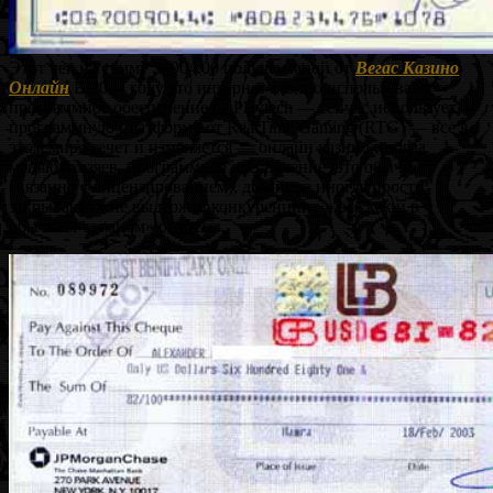
Этот чек на сумму $4904.00 получен мной от
Вегас Казино
Онлайн
В 2004 году это интернет казино использовало
программное обеспечение от Playtech — сейчас использует
программную платформу от RealTime Gaming (RTG) — все в
этом мире течет и изменяется — онлайн казино иногда
меняют хозяев, программное обеспечение (это обычно
связанно с лицензированием), дизайн, а иногда просто
закрываются не выдержав конкуренции — все как и в
обычном «земном» бизнесе.