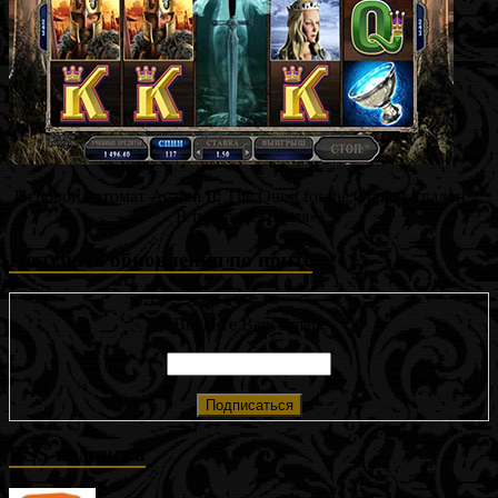
Игровой автомат Avalon II: The Quest for the Grail («Авалон 2:
В поисках Грааля»)
Получать обновления по почте
Введите Ваш Email:
RSS-подписка