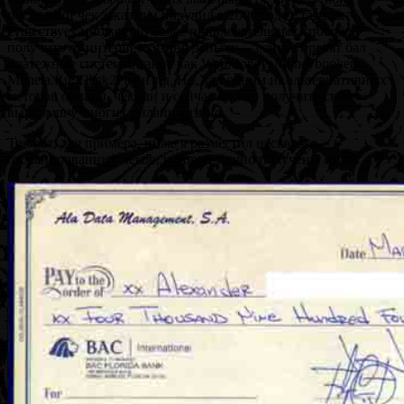
последний чек заказал и получил в 2006 году), так как
существует множество более привлекательных способов
получить от интернет казино деньги — сейчас правят бал
платежные системы, такие как WebMoney, Moneybookers,
Moneta.Ru, Click2Pay и т.д. Но, как одним из альтернативных
методов оплаты, чеками и сейчас можно получить свой
выигрыш у многих онлайн казино.
Так вот, для примера, ниже я разместил несколько
отсканированных чеков, которые лично получены мной: