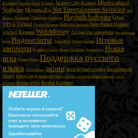
Microgaming
Jackpot City Казино
Казино
Golden Tiger Казино
Net Entertainment Software
Software
Moneta.Ru
Next
Playtech Software
Qiwi
Novomatic (Gaminator) software
Казино
VISA Virtual
Spin Palace Казино
Quatro Казино
SkillOnNet Software
WebMoney
Unibet Казино
Акция для новичков
Бесплатная
Видеослоты
Игровые
игра
Демо-Игра
Европа Казино
автоматы
Новая
Казино Classic
КазиноЕвро
Казино RedKings
Поддержка русского
игра
Новый бонус
языка
акции
бесплатные спины
бесплатный
Титан Покер
бонус
бонус-код
джекпот
слот-
пресс-релиз
прогрессивный джекпот
флэш казино
флэш игра
турнир