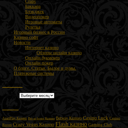
Craps
Баккара
Блэкджек
Видеопокер
Игровые автоматы
Рулетка
Игорный бизнес в России
Казино софт
Новости
Интернет казино
Обзоры онлайн казино
Онлайн букмекер
Онлайн покер
О блоге. Статьи. Былое и думы.
Платежные системы
Архивы
Архивы
Метки
Casino Luck
Betway Казино
Casino
AzartPlay Казино
Bet-at-home Казино
Flash казино
Crazy Vegas Казино
Gaming Club
Room