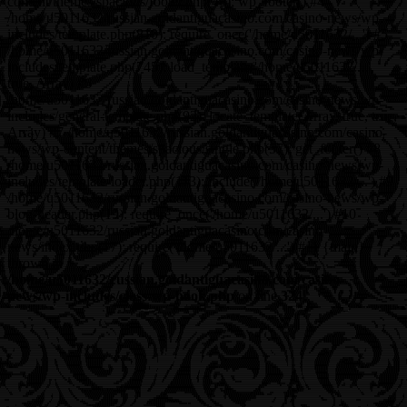
content/themes/spacious/footer.php(40): wp_footer() #4
/home/u5011632/russian.goldantiguacasino.com/casino-news/wp-
includes/template.php(810): require_once('/home/u5011632/...') #5
/home/u5011632/russian.goldantiguacasino.com/casino-news/wp-
includes/template.php(745): load_template('/home/u5011632/...',
true, Array) #6
/home/u5011632/russian.goldantiguacasino.com/casino-news/wp-
includes/general-template.php(92): locate_template(Array, true, true,
Array) #7 /home/u5011632/russian.goldantiguacasino.com/casino-
news/wp-content/themes/spacious/single.php(57): get_footer() #8
/home/u5011632/russian.goldantiguacasino.com/casino-news/wp-
includes/template-loader.php(113): include('/home/u5011632/...') #9
/home/u5011632/russian.goldantiguacasino.com/casino-news/wp-
blog-header.php(19): require_once('/home/u5011632/...') #10
/home/u5011632/russian.goldantiguacasino.com/casino-
news/index.php(17): require('/home/u5011632/...') #11 {main}
thrown in
/home/u5011632/russian.goldantiguacasino.com/casino-
news/wp-includes/class-wp-hook.php
on line
324