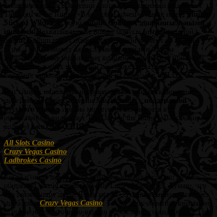
фильма во время вращений слота. Обновленный видеослот
The Lord of the Rings («Властелин колец») также имеет
опцию
Sticked Wilds
и особую
опцию Gollum с дополнительными
призами!
Захватывающие новые бонусы интерактивной
опции Gollum могут появиться в любой момент во время
игры. Голлум может дать случайно в виде награды
дополнительные бесплатные вращения, повысить призовой
множитель у этих вращений или даже создать на всем
барабане призовую комбинацию из символов WILD!
Вот список надежных и проверенных онлайн казино на
программном обеспечении Microgaming с
поддержкой
русского языка
, где Вы можете лично сыграть в
обновленный видеослот The Lord of the Rings («Властелин
колец»)
уже СЕГОДНЯ
:
All Slots Casino
Crazy Vegas Casino
Ladbrokes Casino
Когда я пишу данный пост, еще не все Microgaming казино
обновили у себя видеослот The Lord of the Rings. Думаю, что
это займет пару дней. Я сам играл сегодня в данную игру без
проблем в
Crazy Vegas Casino
. Также хочу обратить внимание
игроков на то, что демо-версия обновленного видеослота The