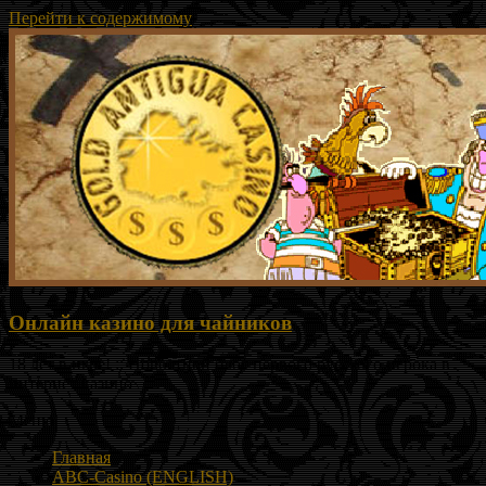
Перейти к содержимому
Онлайн казино для чайников
18 лет в игре! :: Новостной блог первого русского игрока в
интернет казино
Меню
Главная
ABC-Casino (ENGLISH)