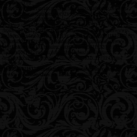
true, Array) #6
/home/u5011632/russian.goldantiguacasino.com/casino-news/wp-
includes/general-template.php(92): locate_template(Array, true, true,
Array) #7 /home/u5011632/russian.goldantiguacasino.com/casino-
news/wp-content/themes/spacious/single.php(57): get_footer() #8
/home/u5011632/russian.goldantiguacasino.com/casino-news/wp-
includes/template-loader.php(113): include('/home/u5011632/...') #9
/home/u5011632/russian.goldantiguacasino.com/casino-news/wp-
blog-header.php(19): require_once('/home/u5011632/...') #10
/home/u5011632/russian.goldantiguacasino.com/casino-
news/index.php(17): require('/home/u5011632/...') #11 {main}
thrown in
/home/u5011632/russian.goldantiguacasino.com/casino-
news/wp-includes/class-wp-hook.php
on line
324