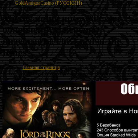
GoldAntiguaCasino (РУССКИЙ)
Microgaming представляет
обновленную версию
видеослота The Lord of the
Rings
Вы здесь:
Главная страница
»
Microgaming представляет
обновленную версию видеослота The Lord of the Rings