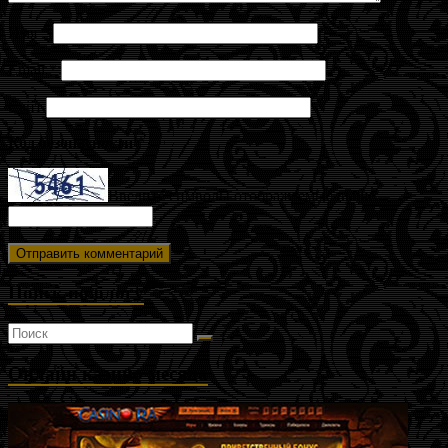
Имя
*
Email
*
Сайт
Код безопасности
*
Введите символы отображаемые выше:
Поиск по блогу
Онлайн казино месяца