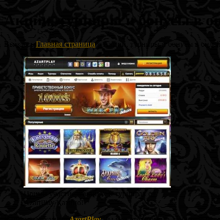
Акции, турниры и бонусы в он
Вы здесь:
Главная страница
»
Акции, турниры и бонусы в онлайн
Прими участие в акциях и турнирах от
AzartPlay Казино!
В интернет казино
AzartPlay
Вы можете играть в любимые игры,