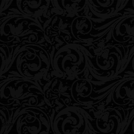
РА
 Грааля»)