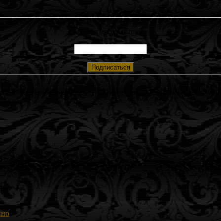
Введите Ваш Email:
ино