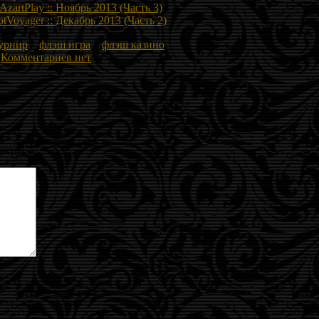
artPlay :: Ноябрь 2013 (Часть 3)
Voyager :: Декабрь 2013 (Часть 2)
турнир
флэш игра
флэш казино
Комментариев нет
ечены
*