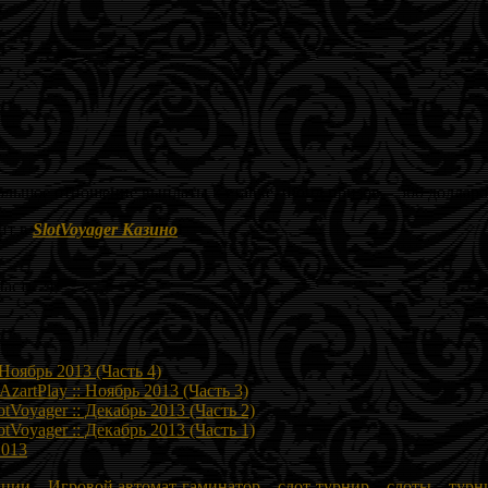
большое отношение выплаты к ставке. Фонд призов – 500 долларов
ит в
SlotVoyager Казино
!
асть 2)
Ноябрь 2013 (Часть 4)
artPlay :: Ноябрь 2013 (Часть 3)
Voyager :: Декабрь 2013 (Часть 2)
Voyager :: Декабрь 2013 (Часть 1)
2013
кции
Игровой автомат-гаминатор
слот-турнир
слоты
турн