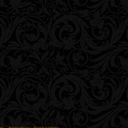
, ставка – хотя бы 20 центов.
ир
флэш игра
флэш казино