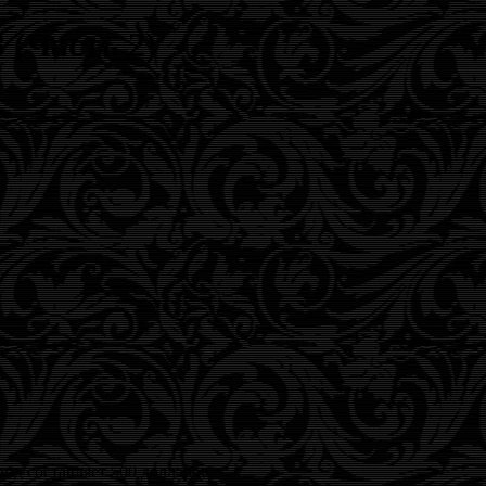
 (Часть 2)
нд составляет 500 долларов.