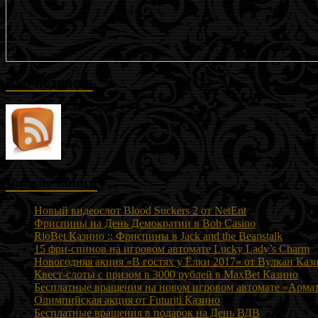
RSS-подписка
Свежие записи
Новый видеослот Blood Suckers 2 от NetEnt
Фриспины на День Демократии в Bob Casino
RioBet Казино :: Фриспины в Jack and the Beanstalk
15 фри-спинов на игровом автомате Lucky Lady’s Charm
Новогодняя акция «В гостях у Ёлки 2017» от Вулкан Каз
Квест-слоты с призом в 3000 рублей в MaxBet Казино
Бесплатные вращения на новом игровом автомате «Арма
Олимпийская акция от Futuriti Казино
Бесплатные вращения в подарок на День ВДВ