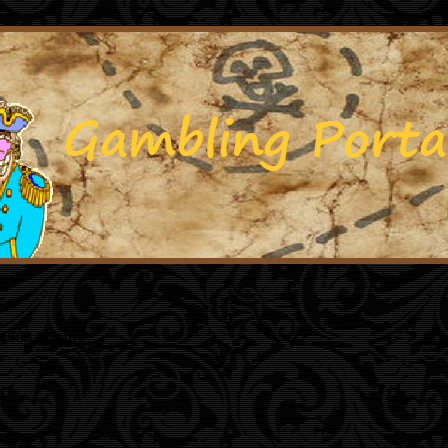
ернет казино