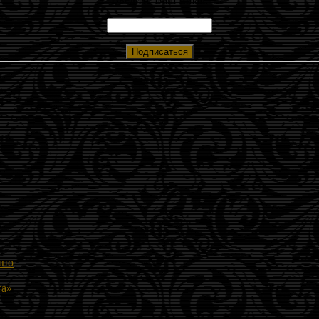
ино
та»