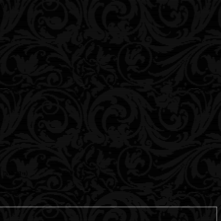
РА
 Грааля»)