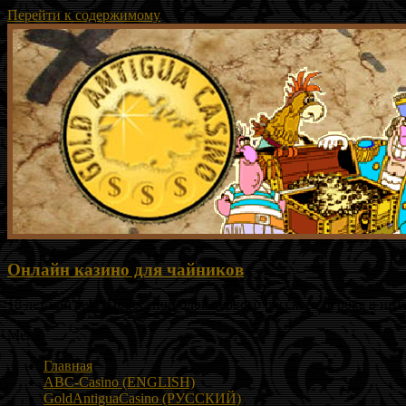
Перейти к содержимому
Онлайн казино для чайников
18 лет в игре! :: Новостной блог первого русского игрока в инт
Меню
Главная
ABC-Casino (ENGLISH)
GoldAntiguaCasino (РУССКИЙ)