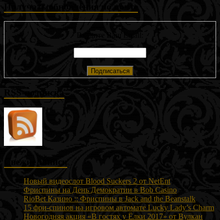
Получать обновления по почте
Введите Ваш Email:
RSS-подписка
Свежие записи
Новый видеослот Blood Suckers 2 от NetEnt
Фриспины на День Демократии в Bob Casino
RioBet Казино :: Фриспины в Jack and the Beanstalk
15 фри-спинов на игровом автомате Lucky Lady’s Charm
Новогодняя акция «В гостях у Ёлки 2017» от Вулкан