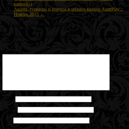
камней»)
Акции, турниры и бонусы в онлайн казино AzartPlay ::
Ноябрь 2013
→
Добавить комментарий
Ваш адрес email не будет опубликован.
Обязательные поля
помечены
*
Комментарий
*
Имя
*
Email
*
Сайт