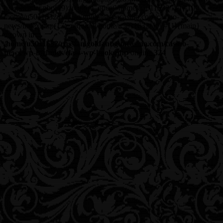
blog-header.php(19): require_once('/home/u5011632/...') #10
/home/u5011632/russian.goldantiguacasino.com/casino-
news/index.php(17): require('/home/u5011632/...') #11 {main}
thrown in
/home/u5011632/russian.goldantiguacasino.com/casino-
news/wp-includes/class-wp-hook.php
on line
324