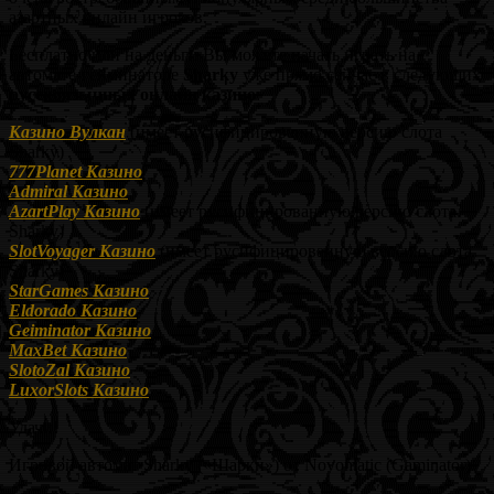
азартных онлайн игроков.
Бесплатно или на деньги Вы можете начать играть на
автомате-гейминаторе
Sharky
уже прямо сейчас в следующих
русскоязычных онлайн казино
:
Казино Вулкан
(имеет русифицированную версию слота
Sharky)
777Planet Казино
Admiral Казино
AzartPlay Казино
(имеет русифицированную версию слота
Sharky)
SlotVoyager Казино
(имеет русифицированную версию слота
Sharky)
StarGames Казино
Eldorado Казино
Geiminator Казино
MaxBet Казино
SlotoZal Казино
LuxorSlots Казино
Удачи!
Игровой автомат Sharky («Шарки») от Novomatic (Gaminator)