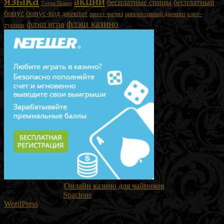
языка
акции
бесплатные спины
бесплатный
Титан Покер
бонус
бонус-код
джекпот
слот-
пресс-релиз
прогрессивный джекпот
флэш казино
флэш игра
турнир
Copyright © 2026
Онлайн казино для чайников
. Все права
защищены. Тема
Spacious
от ThemeGrill. На платформе:
WordPress
.
Fatal error
: Uncaught TypeError: call_user_func_array():