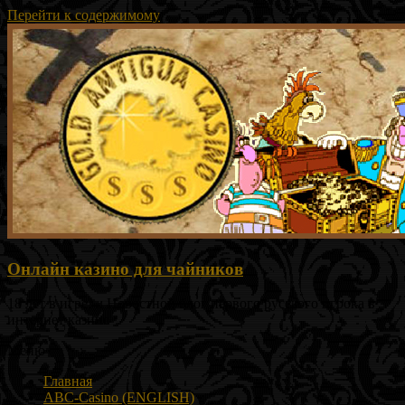
Перейти к содержимому
Онлайн казино для чайников
18 лет в игре! :: Новостной блог первого русского игрока в
интернет казино
Меню
Главная
ABC-Casino (ENGLISH)