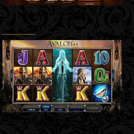
Игровые автоматы гейминаторы и игрософт в онлайн
КАЗИНО РА
Игра месяца
Игровой автомат Avalon II: The Quest for the Grail («Авалон 2:
В поисках Грааля»)