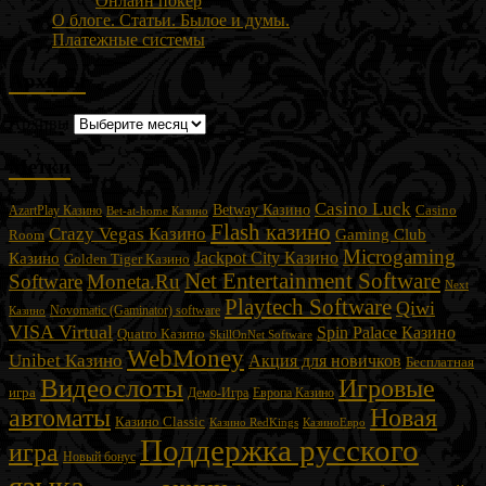
Онлайн покер
О блоге. Статьи. Былое и думы.
Платежные системы
Архивы
Архивы
Метки
Casino Luck
Betway Казино
Casino
AzartPlay Казино
Bet-at-home Казино
Flash казино
Crazy Vegas Казино
Gaming Club
Room
Microgaming
Jackpot City Казино
Казино
Golden Tiger Казино
Net Entertainment Software
Software
Moneta.Ru
Next
Playtech Software
Qiwi
Novomatic (Gaminator) software
Казино
VISA Virtual
Spin Palace Казино
Quatro Казино
SkillOnNet Software
WebMoney
Unibet Казино
Акция для новичков
Бесплатная
Видеослоты
Игровые
игра
Демо-Игра
Европа Казино
автоматы
Новая
Казино Classic
КазиноЕвро
Казино RedKings
Поддержка русского
игра
Новый бонус