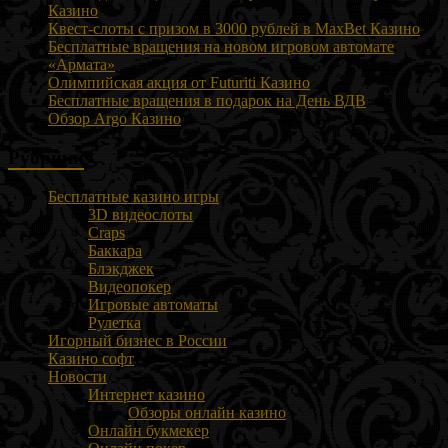
Казино
Квест-слоты с призом в 3000 рублей в MaxBet Казино
Бесплатные вращения на новом игровом автомате
«Армата»
Олимпийская акция от Futuriti Казино
Бесплатные вращения в подарок на День ВДВ
Обзор Argo Казино
Рубрики
Бесплатные казино игры
3D видеослоты
Craps
Баккара
Блэкджек
Видеопокер
Игровые автоматы
Рулетка
Игорный бизнес в России
Казино софт
Новости
Интернет казино
Обзоры онлайн казино
Онлайн букмекер