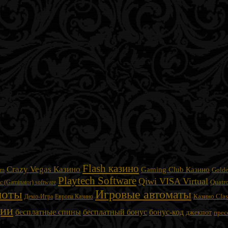
Flash казино
Crazy Vegas Казино
Gaming Club Казино
om
Golde
Playtech Software
Qiwi VISA Virtual
c (Gaminator) software
Quatr
лоты
Игровые автоматы
Казино Clas
Демо-Игра
Европа Казино
ции
бесплатные спины
бесплатный бонус
бонус-код
джекпот
прес