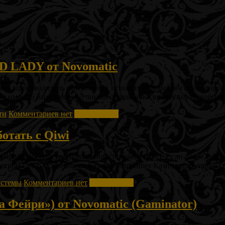
D LADY от Novomatic
с как производитель популярных игровых автоматов-гаминаторов
) имеет 5 барабанов, 10 линий ставок и посвящен пиратской те
ти
Комментариев нет
Читать далее
отать с Qiwi
улярной российской платежной системой QIWI. Если ранее были
ством Qiwi. О StarGames Казино: StarGames Казино популярно с
истемы
Комментариев нет
Читать далее
а Фейри») от Novomatic (Gaminator)