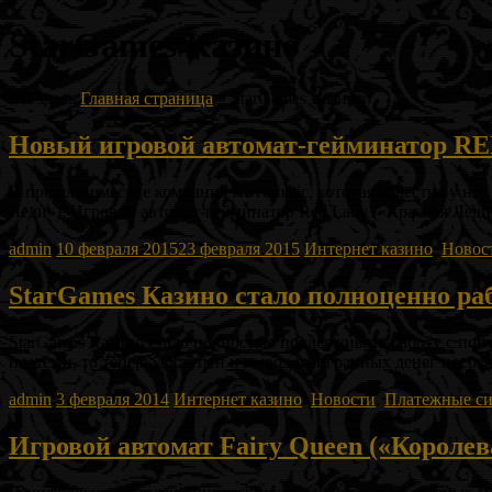
StarGames Казино
Вы здесь:
Главная страница
»
StarGames Казино
Новый игровой автомат-гейминатор RE
В прошлом месяце компания Novomatic, которая известна у на
Леди»). Игровой автомат-гейминатор Red Lady («Красная Леди»
admin
10 февраля 2015
23 февраля 2015
Интернет казино
,
Новос
StarGames Казино стало полноценно раб
StarGames Казино стало полностью поддерживать работу с поп
платежи, то теперь доступен и вывод выигранных денег посред
admin
3 февраля 2014
Интернет казино
,
Новости
,
Платежные с
Игровой автомат Fairy Queen («Королев