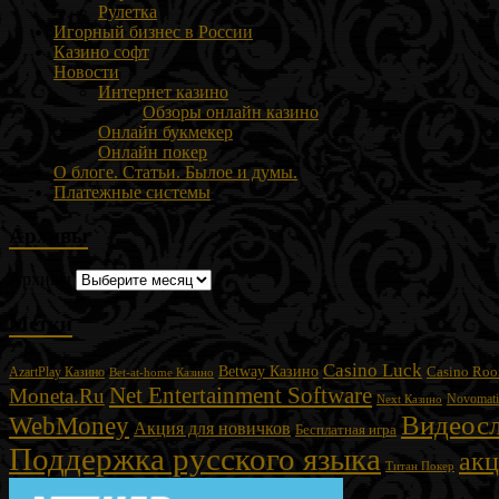
Рулетка
Игорный бизнес в России
Казино софт
Новости
Интернет казино
Обзоры онлайн казино
Онлайн букмекер
Онлайн покер
О блоге. Статьи. Былое и думы.
Платежные системы
Архивы
Архивы
Метки
Casino Luck
Betway Казино
Casino Ro
AzartPlay Казино
Bet-at-home Казино
Net Entertainment Software
Moneta.Ru
Novomati
Next Казино
Видеос
WebMoney
Акция для новичков
Бесплатная игра
Поддержка русского языка
ак
Титан Покер