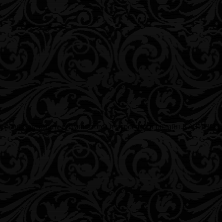
гровые автоматы гейминаторы и игрософт в онлайн КАЗИНО 