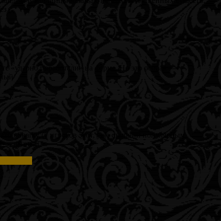
рландцы и валлийцы называют сверхъестественных существ.
ез
 те «ударно поработали» на ферме. Но это особая —
ьный
атор Sharky (у игроков этот, уже ставший популярным,
») — данный
ать далее