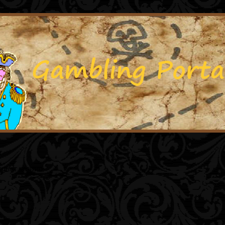
ернет казино