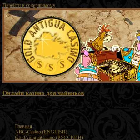
Перейти к содержимому
Онлайн казино для чайников
18 лет в игре! :: Новостной блог первого русского игрока в инт
Меню
Главная
ABC-Casino (ENGLISH)
GoldAntiguaCasino (РУССКИЙ)