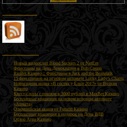
RSS-подписка
Свежие записи
Новый видеослот Blood Suckers 2 от NetEnt
Фриспины на День Демократии в Bob Casino
RioBet Казино :: Фриспины в Jack and the Beanstalk
15 фри-спинов на игровом автомате Lucky Lady’s Charm
Новогодняя акция «В гостях у Ёлки 2017» от Вулкан
Казино
Квест-слоты с призом в 3000 рублей в MaxBet Казино
Бесплатные вращения на новом игровом автомате
«Армата»
Олимпийская акция от Futuriti Казино
Бесплатные вращения в подарок на День ВДВ
Обзор Argo Казино