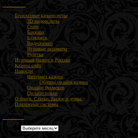
Рубрики
Бесплатные казино игры
3D видеослоты
Craps
Баккара
Блэкджек
Видеопокер
Игровые автоматы
Рулетка
Игорный бизнес в России
Казино софт
Новости
Интернет казино
Обзоры онлайн казино
Онлайн букмекер
Онлайн покер
О блоге. Статьи. Былое и думы.
Платежные системы
Архивы
Архивы