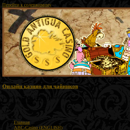
Перейти к содержимому
Онлайн казино для чайников
18 лет в игре! :: Новостной блог первого русского игрока в
интернет казино
Меню
Главная
ABC-Casino (ENGLISH)