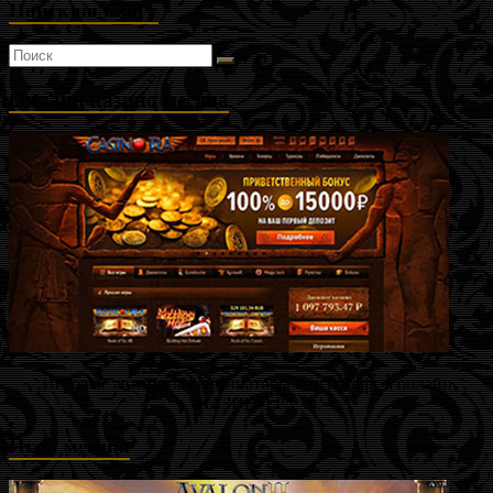
Поиск по блогу
Онлайн казино месяца
Игровые автоматы гейминаторы и игрософт в онлайн
КАЗИНО РА
Игра месяца