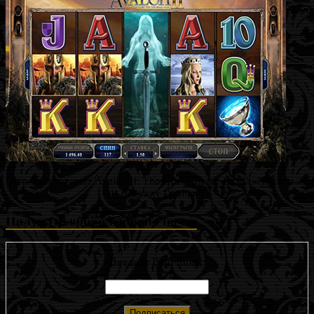
Игровой автомат Avalon II: The Quest for the Grail («Авалон 2:
В поисках Грааля»)
Получать обновления по почте
Введите Ваш Email: