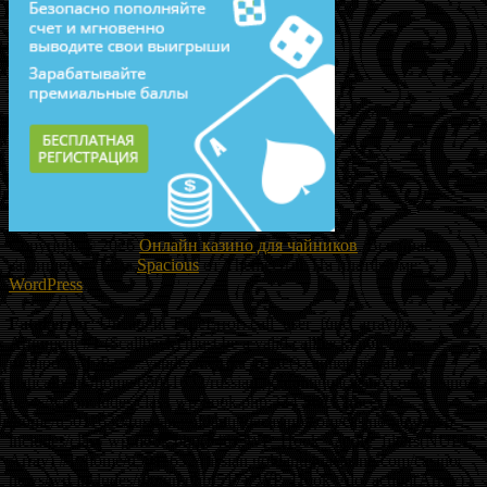
Copyright © 2026
Онлайн казино для чайников
. Все права
защищены. Тема
Spacious
от ThemeGrill. На платформе:
WordPress
.
Fatal error
: Uncaught TypeError: call_user_func_array():
Argument #1 ($callback) must be a valid callback, non-static
method YM_Paste::yandexmetrika_paste() cannot be called
statically in /home/u5011632/russian.goldantiguacasino.com/casino-
news/wp-includes/class-wp-hook.php:324 Stack trace: #0
/home/u5011632/russian.goldantiguacasino.com/casino-news/wp-
includes/class-wp-hook.php(348): WP_Hook->apply_filters(NULL,
Array) #1 /home/u5011632/russian.goldantiguacasino.com/casino-
news/wp-includes/plugin.php(517): WP_Hook->do_action(Array)