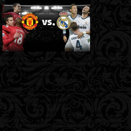
Первая встреча
команд, состоявшаяся четыре недели назад, завершилась
вничью
1:1
. Тогда на гол «красного дьявола» Данни Уэлбека,
неожиданно заслужившего место в стартовом составе, «Реал»
оперативно ответил великолепным ударом головой экс-
манкунианца Криштиану Роналду.
Казалось бы, гостевой гол дает некоторое преимущество
«Юнайтед» в преддверии ответного матча 1/8 финала Лиги
Чемпионов, однако оба тренера поспешили заявить, что
считают шансы абсолютно равными.
Несмотря на то, что при счете 0:0 на «Олд Траффорд»
«Юнайтед» прошел бы дальше, сэр Алекс Фергюсон заявил,
что его команда будет играть в атакующий футбол, а также
признался, что не ожидает «сухого» матча в исполнении