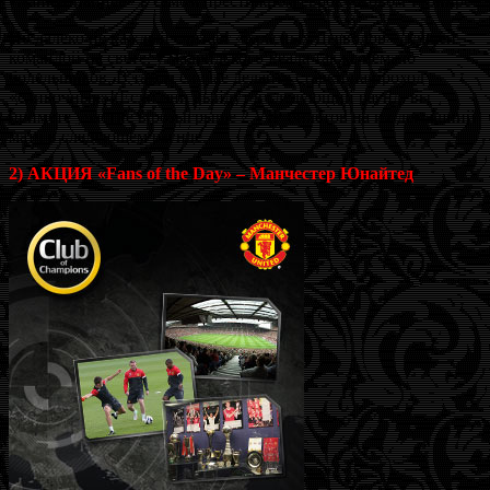
«манкунианцев» в самом престижном еврокубковом турнире!
Но далеко не каждый считает «Красных Дьяволов» лучшей
командой на свете, у мадридского Реала также немало
болельщиков. В таком случае делайте ставки на проход
«сливочных»! Если они выйдут в следующий раунд, вы
примете участие в розыгрыше 2 VIP-билетов на их домашний
матч в следующем раунде.
2) АКЦИЯ «Fans of the Day» – Манчестер Юнайтед