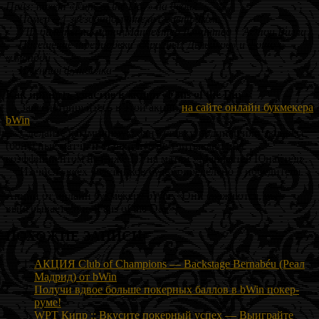
Приз: пакет «Fans of the Day» на двоих
— Номер в 4-звездочном отеле с завтраком
— VIP-билеты на матч Манчестер Юнайтед – Астон Вилла
— Посещение тренировки «Красных Дьяволов» и фото с
командой
— Именная футболка
Как принять участие в акции «Fans of the Day»:
— Зарегистрируйтесь в этой акции
на сайте онлайн букмекера
bWin
.
— Сделайте как минимум одну ставку-ординар или экспресс
(бонусные матчи и ставки live не учитываются) с
коэффициентом не ниже 1,7 на матчи «Манчестер Юнайтед».
— Из числа всех участников будет определено 3 победителя.
Акции от онлайн букмекера bWin: «Они сражаются, вы
выигрываете!» и «Fans of the Day»
ПОХОЖИЕ ЗАПИСИ:
АКЦИЯ Club of Champions — Backstage Bernabéu (Реал
Мадрид) от bWin
Получи вдвое больше покерных баллов в bWin покер-
руме!
WPT Кипр :: Вкусите покерный успех — Выиграйте