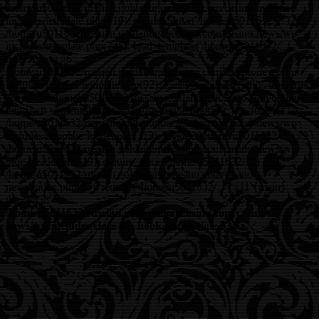
/home/u5011632/russian.goldantiguacasino.com/casino-news/wp-
includes/template.php(810): require_once('/home/u5011632/...') #5
/home/u5011632/russian.goldantiguacasino.com/casino-news/wp-
includes/template.php(745): load_template('/home/u5011632/...',
true, Array) #6
/home/u5011632/russian.goldantiguacasino.com/casino-news/wp-
includes/general-template.php(92): locate_template(Array, true, true,
Array) #7 /home/u5011632/russian.goldantiguacasino.com/casino-
news/wp-content/themes/spacious/single.php(57): get_footer() #8
/home/u5011632/russian.goldantiguacasino.com/casino-news/wp-
includes/template-loader.php(113): include('/home/u5011632/...') #9
/home/u5011632/russian.goldantiguacasino.com/casino-news/wp-
blog-header.php(19): require_once('/home/u5011632/...') #10
/home/u5011632/russian.goldantiguacasino.com/casino-
news/index.php(17): require('/home/u5011632/...') #11 {main}
thrown in
/home/u5011632/russian.goldantiguacasino.com/casino-
news/wp-includes/class-wp-hook.php
on line
324