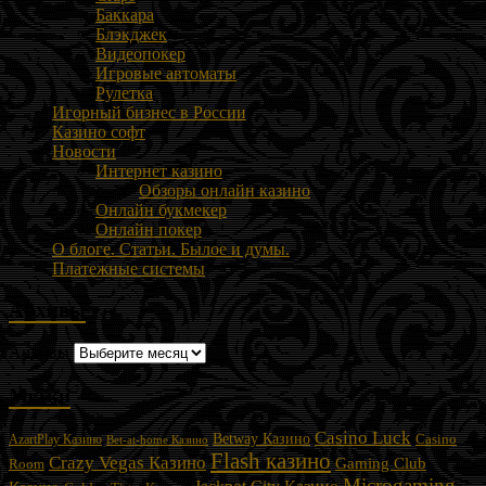
Баккара
Блэкджек
Видеопокер
Игровые автоматы
Рулетка
Игорный бизнес в России
Казино софт
Новости
Интернет казино
Обзоры онлайн казино
Онлайн букмекер
Онлайн покер
О блоге. Статьи. Былое и думы.
Платежные системы
Архивы
Архивы
Метки
Casino Luck
Betway Казино
Casino
AzartPlay Казино
Bet-at-home Казино
Flash казино
Crazy Vegas Казино
Gaming Club
Room
Microgaming