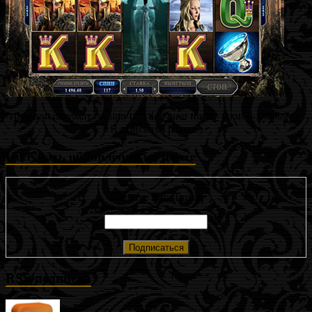
Игровой автомат Avalon II: The Quest for the Grail («Авалон 2:
В поисках Грааля»)
Получать обновления по почте
Введите Ваш Email:
RSS-подписка