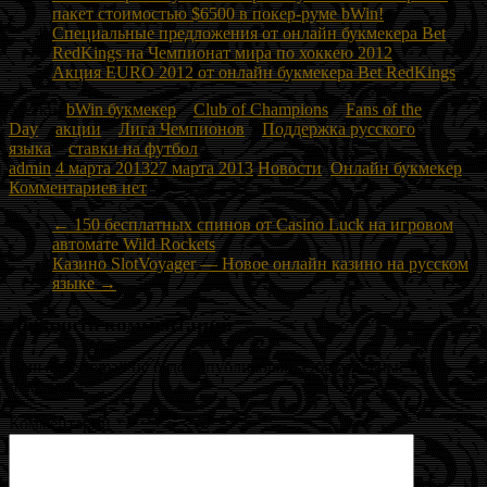
пакет стоимостью $6500 в покер-руме bWin!
Специальные предложения от онлайн букмекера Bet
RedKings на Чемпионат мира по хоккею 2012
Акция EURO 2012 от онлайн букмекера Bet RedKings
Метки:
bWin букмекер
Club of Champions
Fans of the
Day
акции
Лига Чемпионов
Поддержка русского
языка
ставки на футбол
admin
4 марта 2013
27 марта 2013
Новости
,
Онлайн букмекер
Комментариев нет
←
150 бесплатных спинов от Casino Luck на игровом
автомате Wild Rockets
Казино SlotVoyager — Новое онлайн казино на русском
языке
→
Добавить комментарий
Ваш адрес email не будет опубликован.
Обязательные поля
помечены
*
Комментарий
*