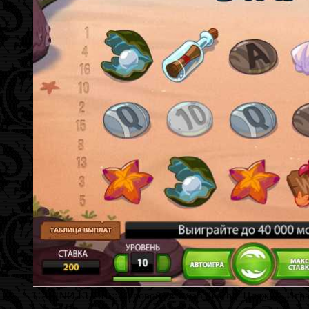
CASINO LUCK :: Игровой автомат Beach ("Пляж") - Игра