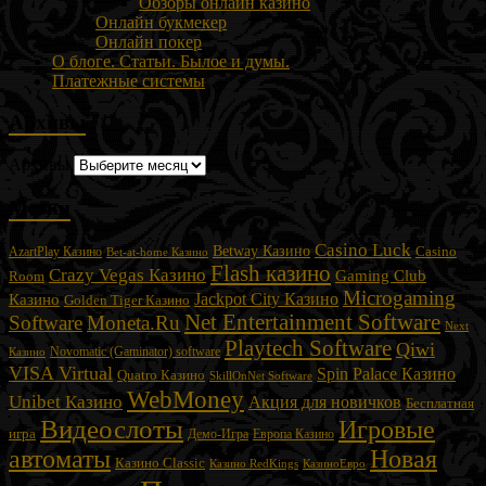
Обзоры онлайн казино
Онлайн букмекер
Онлайн покер
О блоге. Статьи. Былое и думы.
Платежные системы
Архивы
Архивы
Метки
Casino Luck
Betway Казино
Casino
AzartPlay Казино
Bet-at-home Казино
Flash казино
Crazy Vegas Казино
Gaming Club
Room
Microgaming
Jackpot City Казино
Казино
Golden Tiger Казино
Net Entertainment Software
Software
Moneta.Ru
Next
Playtech Software
Qiwi
Novomatic (Gaminator) software
Казино
VISA Virtual
Spin Palace Казино
Quatro Казино
SkillOnNet Software
WebMoney
Unibet Казино
Акция для новичков
Бесплатная
Видеослоты
Игровые
игра
Демо-Игра
Европа Казино
автоматы
Новая
Казино Classic
КазиноЕвро
Казино RedKings