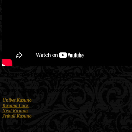
В
полностью руссифицированную флэш-версию
нового
игрового автомата Beach («Пляж») вы можете начать играть
бесплатно или на деньги прямо сейчас в следующих
онлайн
казино с поддержкой русского языка
:
Unibet Казино
Казино Luck
Next Казино
Jetbull Казино
Разработчик слот-автомата Beach («Пляж»), компания Net
Entertainment, заявляет, что теоретический доход для игрока в