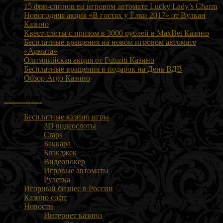
15 фри-спинов на игровом автомате Lucky Lady’s Charm
Новогодняя акция «В гостях у Ёлки 2017» от Вулкан
Казино
Квест-слоты с призом в 3000 рублей в MaxBet Казино
Бесплатные вращения на новом игровом автомате
«Армата»
Олимпийская акция от Futuriti Казино
Бесплатные вращения в подарок на День ВДВ
Обзор Argo Казино
Рубрики
Бесплатные казино игры
3D видеослоты
Craps
Баккара
Блэкджек
Видеопокер
Игровые автоматы
Рулетка
Игорный бизнес в России
Казино софт
Новости
Интернет казино