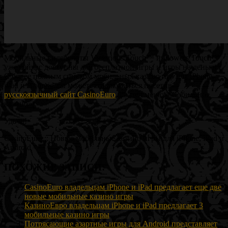
Мобильные видеослоты Victorious Touch™ и Flowers Touch™
уже сейчас доступны для бесплатной игры и игры на деньги.
С более полным списком мобильных казино игр для iPhone,
iPad и Android вы можете ознакомиться посетив
русскоязычный сайт CasinoEuro
(раздел меню «Мобильное
казино»).
Удачи!
CasinoEuro :: Новые мобильные казино игры для iPhone, iPad и
Android
ПОХОЖИЕ ЗАПИСИ:
CasinoEuro владельцам iPhone и iPad предлагает еще две
новые мобильные казино игры
КазиноЕвро владельцам iPhone и iPad предлагает 3
мобильные казино игры
Потрясающие азартные игры для Android представляет