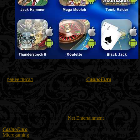
CasinoEuro :: Новые мобильные казино игры для iPhone,
iPad и Android
Я
ранее писал
в начале этого года, что
CasinoEuro
запустило
мобильное казино с играми для iPhone и iPad. Тогда набор
мобильных казино игр был очень узок — всего 3 игры: два
слота и Black Jack.
Когда я пишу данный пост, ситуация изменилась —
мобильных казино игр стало более десяти и кроме игр на
программном обеспечении от
Net Entertainment
(которые
рассчитаны только на мобильные устройства от Apple) в
CasinoEuro
появились мобильные казино игры и от компании
Microgaming
, которые, в свою очередь, позволяют играть на