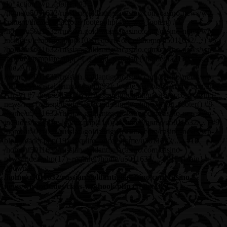
do_action('wp_footer') #3
/home/u5011632/russian.goldantiguacasino.com/casino-news/wp-
content/themes/spacious/footer.php(40): wp_footer() #4
/home/u5011632/russian.goldantiguacasino.com/casino-news/wp-
includes/template.php(810): require_once('/home/u5011632/...') #5
/home/u5011632/russian.goldantiguacasino.com/casino-news/wp-
includes/template.php(745): load_template('/home/u5011632/...',
true, Array) #6
/home/u5011632/russian.goldantiguacasino.com/casino-news/wp-
includes/general-template.php(92): locate_template(Array, true, true,
Array) #7 /home/u5011632/russian.goldantiguacasino.com/casino-
news/wp-content/themes/spacious/single.php(57): get_footer() #8
/home/u5011632/russian.goldantiguacasino.com/casino-news/wp-
includes/template-loader.php(113): include('/home/u5011632/...') #9
/home/u5011632/russian.goldantiguacasino.com/casino-news/wp-
blog-header.php(19): require_once('/home/u5011632/...') #10
/home/u5011632/russian.goldantiguacasino.com/casino-
news/index.php(17): require('/home/u5011632/...') #11 {main}
thrown in
/home/u5011632/russian.goldantiguacasino.com/casino-
news/wp-includes/class-wp-hook.php
on line
324