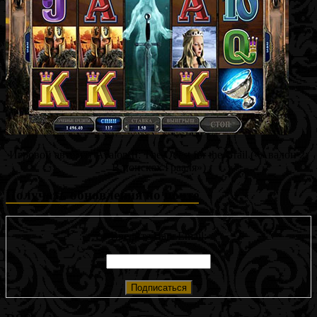
Игровой автомат Avalon II: The Quest for the Grail («Авалон 2:
В поисках Грааля»)
Получать обновления по почте
Введите Ваш Email: