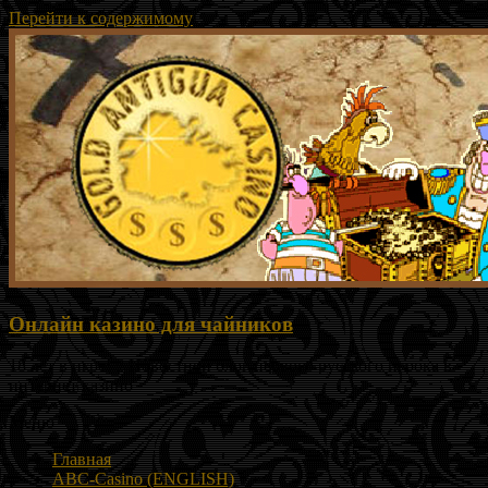
Перейти к содержимому
Онлайн казино для чайников
18 лет в игре! :: Новостной блог первого русского игрока в
интернет казино
Меню
Главная
ABC-Casino (ENGLISH)