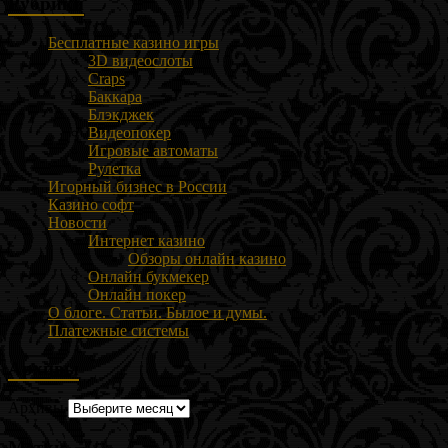
Рубрики
Бесплатные казино игры
3D видеослоты
Craps
Баккара
Блэкджек
Видеопокер
Игровые автоматы
Рулетка
Игорный бизнес в России
Казино софт
Новости
Интернет казино
Обзоры онлайн казино
Онлайн букмекер
Онлайн покер
О блоге. Статьи. Былое и думы.
Платежные системы
Архивы
Архивы
Метки