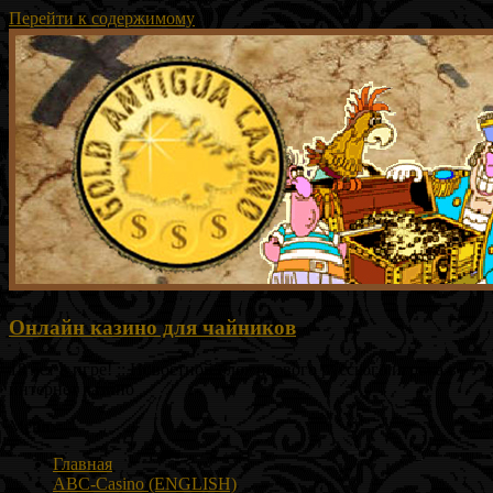
Перейти к содержимому
Онлайн казино для чайников
18 лет в игре! :: Новостной блог первого русского игрока в
интернет казино
Меню
Главная
ABC-Casino (ENGLISH)