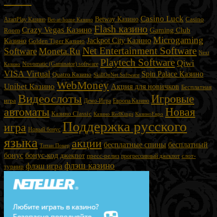
Casino Luck
Betway Казино
Casino
AzartPlay Казино
Bet-at-home Казино
Flash казино
Crazy Vegas Казино
Gaming Club
Room
Microgaming
Jackpot City Казино
Казино
Golden Tiger Казино
Net Entertainment Software
Software
Moneta.Ru
Next
Playtech Software
Qiwi
Novomatic (Gaminator) software
Казино
VISA Virtual
Spin Palace Казино
Quatro Казино
SkillOnNet Software
WebMoney
Unibet Казино
Акция для новичков
Бесплатная
Видеослоты
Игровые
игра
Демо-Игра
Европа Казино
автоматы
Новая
Казино Classic
КазиноЕвро
Казино RedKings
Поддержка русского
игра
Новый бонус
языка
акции
бесплатные спины
бесплатный
Титан Покер
бонус
бонус-код
джекпот
слот-
пресс-релиз
прогрессивный джекпот
флэш казино
флэш игра
турнир