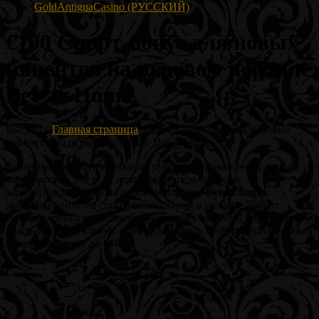
GoldAntiguaCasino (РУССКИЙ)
€100 Спорт-бонус для новых
клиентов на игровом портале
Bet-at-Home
Вы здесь:
Главная страница
»
€100 Спорт-бонус для новых
клиентов на игровом портале Bet-at-Home
Хотел бы обратить внимание русских игроков, что с начала
марта месяца для всех новых клиентов, которые
зарегистрировались на игровом портале
Bet-at-home
,
доступен бонус на спортивные ставки в размере 50% от
суммы первого пополнения игрового счета. Это значит, что
каждый новый клиент может увеличить свой первоначальный
баланс на сумму
до €100.