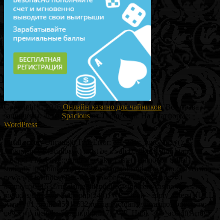
Copyright © 2026
Онлайн казино для чайников
. Все права
защищены. Тема
Spacious
от ThemeGrill. На платформе:
WordPress
.
Fatal error
: Uncaught TypeError: call_user_func_array():
Argument #1 ($callback) must be a valid callback, non-static
method YM_Paste::yandexmetrika_paste() cannot be called
statically in /home/u5011632/russian.goldantiguacasino.com/casino-
news/wp-includes/class-wp-hook.php:324 Stack trace: #0
/home/u5011632/russian.goldantiguacasino.com/casino-news/wp-
includes/class-wp-hook.php(348): WP_Hook->apply_filters(NULL,
Array) #1 /home/u5011632/russian.goldantiguacasino.com/casino-
news/wp-includes/plugin.php(517): WP_Hook->do_action(Array)