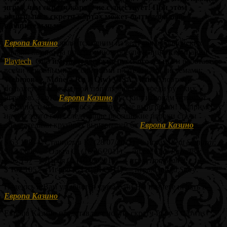
игры, чем скретч-карты не существует! При этом
выигрыш в скретч-картах может быть довольно
внушительным.
Европа Казино
является одним из ведущих европейских
онлайн казино на программном обеспечении от компании
Playtech
. Оно
имеет поддержку русского языка
и работает со
всеми основными российскими платежными системами:
Webmoney
,
Moneta.Ru
и
Qiwi VISA Virtual
, поэтому
пользуется заслуженной популярностью среди русских
игроков. За это
Европа Казино
русским игрокам отвечает
взаимностью — принося им крупные выигрыши! Например, с
начала этого года следующие российские игроки стали
обладателями крупных выигрышей от
Европа Казино
:
$ 63 198 — Станислав K. (28/07/2011) — игра:
Silent Samurai
;
$ 134 609 — Ольга С. (16/06/2011) — игра:
Thai Paradise
;
$ 53 197 — Дарья С. (10/05/2011) — игра:
Iron Man 2
;
$ 102 105 — Игорь К. (10/01/2011) — игра:
Geisha Story
.
Надеюсь и Вам улыбнется удача если Вы начнете играть в
Европа Казино
!
Европа Казино представляет новую скретч-игру 3 Clowns