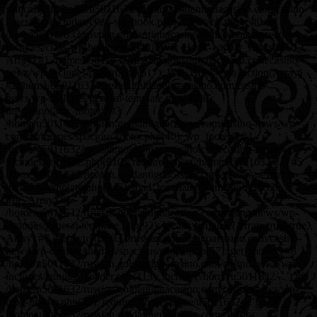
statically in /home/u5011632/russian.goldantiguacasino.com/casino-
news/wp-includes/class-wp-hook.php:324 Stack trace: #0
/home/u5011632/russian.goldantiguacasino.com/casino-news/wp-
includes/class-wp-hook.php(348): WP_Hook->apply_filters(NULL,
Array) #1 /home/u5011632/russian.goldantiguacasino.com/casino-
news/wp-includes/plugin.php(517): WP_Hook->do_action(Array)
#2 /home/u5011632/russian.goldantiguacasino.com/casino-
news/wp-includes/general-template.php(3080):
do_action('wp_footer') #3
/home/u5011632/russian.goldantiguacasino.com/casino-news/wp-
content/themes/spacious/footer.php(40): wp_footer() #4
/home/u5011632/russian.goldantiguacasino.com/casino-news/wp-
includes/template.php(810): require_once('/home/u5011632/...') #5
/home/u5011632/russian.goldantiguacasino.com/casino-news/wp-
includes/template.php(745): load_template('/home/u5011632/...',
true, Array) #6
/home/u5011632/russian.goldantiguacasino.com/casino-news/wp-
includes/general-template.php(92): locate_template(Array, true, true,
Array) #7 /home/u5011632/russian.goldantiguacasino.com/casino-
news/wp-content/themes/spacious/single.php(57): get_footer() #8
/home/u5011632/russian.goldantiguacasino.com/casino-news/wp-
includes/template-loader.php(113): include('/home/u5011632/...') #9
/home/u5011632/russian.goldantiguacasino.com/casino-news/wp-
blog-header.php(19): require_once('/home/u5011632/...') #10
/home/u5011632/russian.goldantiguacasino.com/casino-