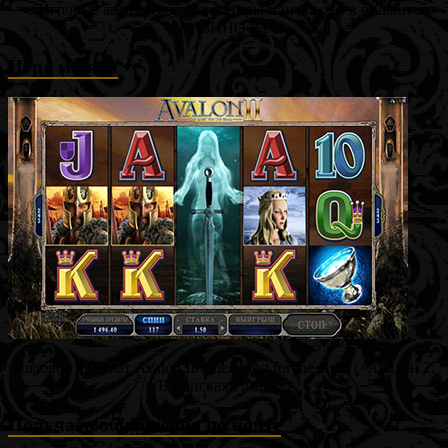
Игровые автоматы гейминаторы и игрософт в онлайн
КАЗИНО РА
Игра месяца
Игровой автомат Avalon II: The Quest for the Grail («Авалон 2:
В поисках Грааля»)
Получать обновления по почте