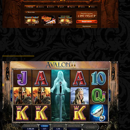
Игровые автоматы гейминаторы и игрософт в онлайн
КАЗИНО РА
Игра месяца