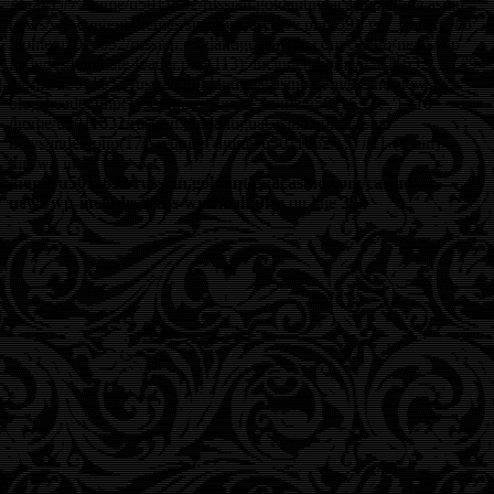
Array) #7 /home/u5011632/russian.goldantiguacasino.com/casino-
news/wp-content/themes/spacious/archive.php(39): get_footer() #8
/home/u5011632/russian.goldantiguacasino.com/casino-news/wp-
includes/template-loader.php(113): include('/home/u5011632/...') #9
/home/u5011632/russian.goldantiguacasino.com/casino-news/wp-
blog-header.php(19): require_once('/home/u5011632/...') #10
/home/u5011632/russian.goldantiguacasino.com/casino-
news/index.php(17): require('/home/u5011632/...') #11 {main}
thrown in
/home/u5011632/russian.goldantiguacasino.com/casino-
news/wp-includes/class-wp-hook.php
on line
324