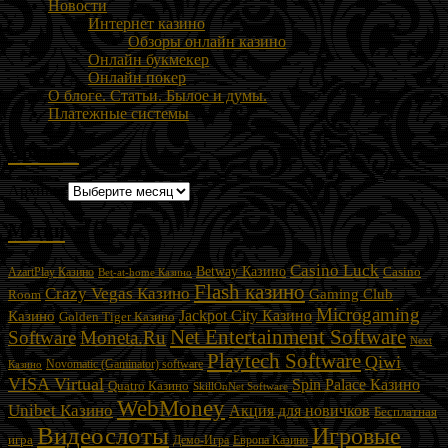
Новости
Интернет казино
Обзоры онлайн казино
Онлайн букмекер
Онлайн покер
О блоге. Статьи. Былое и думы.
Платежные системы
Архивы
Архивы
Метки
Casino Luck
Betway Казино
Casino
AzartPlay Казино
Bet-at-home Казино
Flash казино
Crazy Vegas Казино
Gaming Club
Room
Microgaming
Jackpot City Казино
Казино
Golden Tiger Казино
Net Entertainment Software
Software
Moneta.Ru
Next
Playtech Software
Qiwi
Novomatic (Gaminator) software
Казино
VISA Virtual
Spin Palace Казино
Quatro Казино
SkillOnNet Software
WebMoney
Unibet Казино
Акция для новичков
Бесплатная
Видеослоты
Игровые
игра
Демо-Игра
Европа Казино