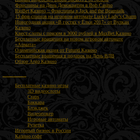
Фриспины на День Демократии в Bob Casino
RioBet Казино :: Фриспины в Jack and the Beanstalk
15 фри-спинов на игровом автомате Lucky Lady’s Charm
Новогодняя акция «В гостях у Ёлки 2017» от Вулкан
Казино
Квест-слоты с призом в 3000 рублей в MaxBet Казино
Бесплатные вращения на новом игровом автомате
«Армата»
Олимпийская акция от Futuriti Казино
Бесплатные вращения в подарок на День ВДВ
Обзор Argo Казино
Рубрики
Бесплатные казино игры
3D видеослоты
Craps
Баккара
Блэкджек
Видеопокер
Игровые автоматы
Рулетка
Игорный бизнес в России
Казино софт