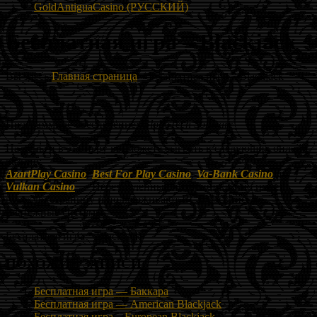
GoldAntiguaCasino (РУССКИЙ)
Бесплатная игра – Blackjack
Вы здесь:
Главная страница
»
Бесплатная игра – Blackjack
Программное обеспечение:
GloboTech Software
На деньги в эту игру вы можете сыграть в следующих онлайн
казино:
AzartPlay Casino
,
Best For Play Casino
,
Va-Bank Casino
и
Vulkan Casino
— Перечисленные интернет казино имеет
русскую страницу и поддерживают ВСЕ российские
платежные системы.
Бесплатная игра – Blackjack
ПОХОЖИЕ ЗАПИСИ:
Бесплатная игра — Баккара
Бесплатная игра — American Blackjack
Бесплатная игра – European Blackjack