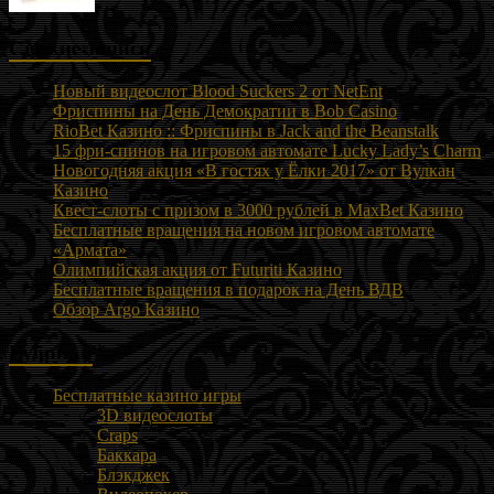
Свежие записи
Новый видеослот Blood Suckers 2 от NetEnt
Фриспины на День Демократии в Bob Casino
RioBet Казино :: Фриспины в Jack and the Beanstalk
15 фри-спинов на игровом автомате Lucky Lady’s Charm
Новогодняя акция «В гостях у Ёлки 2017» от Вулкан
Казино
Квест-слоты с призом в 3000 рублей в MaxBet Казино
Бесплатные вращения на новом игровом автомате
«Армата»
Олимпийская акция от Futuriti Казино
Бесплатные вращения в подарок на День ВДВ
Обзор Argo Казино
Рубрики
Бесплатные казино игры
3D видеослоты
Craps
Баккара
Блэкджек