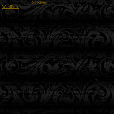
защищены. Тема
Spacious
от ThemeGrill. На платформе:
WordPress
.
Fatal error
: Uncaught TypeError: call_user_func_array():
Argument #1 ($callback) must be a valid callback, non-static
method YM_Paste::yandexmetrika_paste() cannot be called
statically in /home/u5011632/russian.goldantiguacasino.com/casino-
news/wp-includes/class-wp-hook.php:324 Stack trace: #0
/home/u5011632/russian.goldantiguacasino.com/casino-news/wp-
includes/class-wp-hook.php(348): WP_Hook->apply_filters(NULL,
Array) #1 /home/u5011632/russian.goldantiguacasino.com/casino-
news/wp-includes/plugin.php(517): WP_Hook->do_action(Array)
#2 /home/u5011632/russian.goldantiguacasino.com/casino-
news/wp-includes/general-template.php(3080):
do_action('wp_footer') #3
/home/u5011632/russian.goldantiguacasino.com/casino-news/wp-
content/themes/spacious/footer.php(40): wp_footer() #4
/home/u5011632/russian.goldantiguacasino.com/casino-news/wp-
includes/template.php(810): require_once('/home/u5011632/...') #5
/home/u5011632/russian.goldantiguacasino.com/casino-news/wp-
includes/template.php(745): load_template('/home/u5011632/...',
true, Array) #6
/home/u5011632/russian.goldantiguacasino.com/casino-news/wp-
includes/general-template.php(92): locate_template(Array, true, true,
Array) #7 /home/u5011632/russian.goldantiguacasino.com/casino-