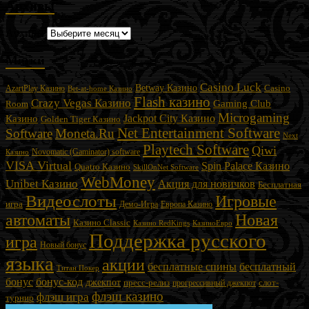
Архивы
Архивы
Метки
Casino Luck
Betway Казино
Casino
AzartPlay Казино
Bet-at-home Казино
Flash казино
Crazy Vegas Казино
Gaming Club
Room
Microgaming
Jackpot City Казино
Казино
Golden Tiger Казино
Net Entertainment Software
Software
Moneta.Ru
Next
Playtech Software
Qiwi
Novomatic (Gaminator) software
Казино
VISA Virtual
Spin Palace Казино
Quatro Казино
SkillOnNet Software
WebMoney
Unibet Казино
Акция для новичков
Бесплатная
Видеослоты
Игровые
игра
Демо-Игра
Европа Казино
автоматы
Новая
Казино Classic
КазиноЕвро
Казино RedKings
Поддержка русского
игра
Новый бонус
языка
акции
бесплатные спины
бесплатный
Титан Покер
бонус
бонус-код
джекпот
слот-
пресс-релиз
прогрессивный джекпот
флэш казино
флэш игра
турнир