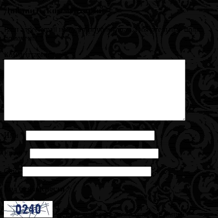
Добавить комментарий
Ваш адрес email не будет опубликован.
Обязательные поля
помечены
*
Комментарий
*
Имя
*
Email
*
Сайт
Код безопасности
*
Введите символы отображаемые выше: