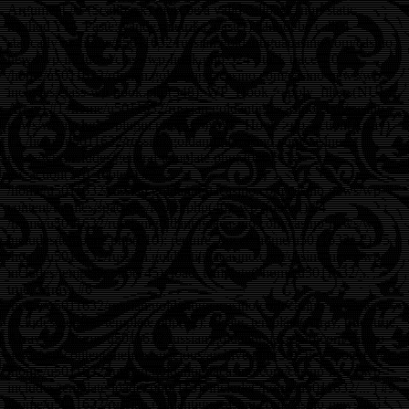
Argument #1 ($callback) must be a valid callback, non-static
method YM_Paste::yandexmetrika_paste() cannot be called
statically in /home/u5011632/russian.goldantiguacasino.com/casino-
news/wp-includes/class-wp-hook.php:324 Stack trace: #0
/home/u5011632/russian.goldantiguacasino.com/casino-news/wp-
includes/class-wp-hook.php(348): WP_Hook->apply_filters(NULL,
Array) #1 /home/u5011632/russian.goldantiguacasino.com/casino-
news/wp-includes/plugin.php(517): WP_Hook->do_action(Array)
#2 /home/u5011632/russian.goldantiguacasino.com/casino-
news/wp-includes/general-template.php(3080):
do_action('wp_footer') #3
/home/u5011632/russian.goldantiguacasino.com/casino-news/wp-
content/themes/spacious/footer.php(40): wp_footer() #4
/home/u5011632/russian.goldantiguacasino.com/casino-news/wp-
includes/template.php(810): require_once('/home/u5011632/...') #5
/home/u5011632/russian.goldantiguacasino.com/casino-news/wp-
includes/template.php(745): load_template('/home/u5011632/...',
true, Array) #6
/home/u5011632/russian.goldantiguacasino.com/casino-news/wp-
includes/general-template.php(92): locate_template(Array, true, true,
Array) #7 /home/u5011632/russian.goldantiguacasino.com/casino-
news/wp-content/themes/spacious/archive.php(39): get_footer() #8
/home/u5011632/russian.goldantiguacasino.com/casino-news/wp-
includes/template-loader.php(113): include('/home/u5011632/...') #9
/home/u5011632/russian.goldantiguacasino.com/casino-news/wp-