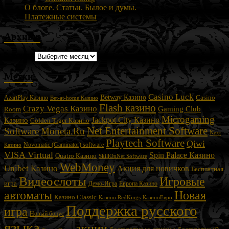
О блоге. Статьи. Былое и думы.
Платежные системы
Архивы
Архивы
Метки
Casino Luck
Betway Казино
Casino
AzartPlay Казино
Bet-at-home Казино
Flash казино
Crazy Vegas Казино
Gaming Club
Room
Microgaming
Jackpot City Казино
Казино
Golden Tiger Казино
Net Entertainment Software
Software
Moneta.Ru
Next
Playtech Software
Qiwi
Novomatic (Gaminator) software
Казино
VISA Virtual
Spin Palace Казино
Quatro Казино
SkillOnNet Software
WebMoney
Unibet Казино
Акция для новичков
Бесплатная
Видеослоты
Игровые
игра
Демо-Игра
Европа Казино
автоматы
Новая
Казино Classic
КазиноЕвро
Казино RedKings
Поддержка русского
игра
Новый бонус
языка
акции