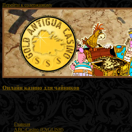
Перейти к содержимому
Онлайн казино для чайников
18 лет в игре! :: Новостной блог первого русского игрока в
интернет казино
Меню
Главная
ABC-Casino (ENGLISH)