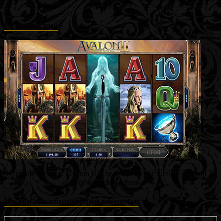
КАЗИНО РА
Игра месяца
Игровой автомат Avalon II: The Quest for the Grail («Авалон 2:
В поисках Грааля»)
Получать обновления по почте