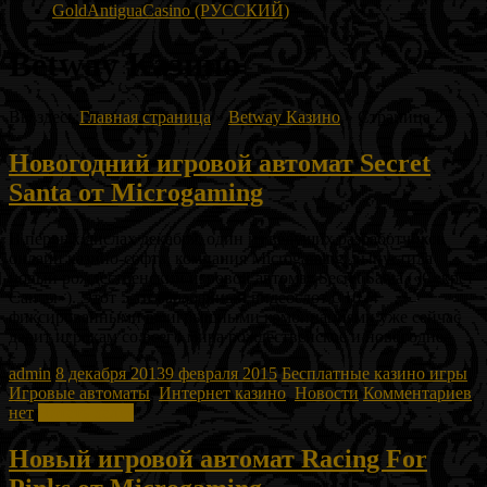
GoldAntiguaCasino (РУССКИЙ)
Betway Казино
Вы здесь:
Главная страница
»
Betway Казино
»
Страница 2
Новогодний игровой автомат Secret
Santa от Microgaming
В первых числах декабря, один из ведущих разработчиков
онлайн казино-софта, компания Microgaming, выпустила
новый рождественский игровой автомат Secret Santa («Секрет
Санты»). Этот 5-ти барабанный видеослот с 1024
фиксированными выигрышными комбинациями уже сейчас
дарит игрокам со всего мира рождественское и новогоднее
admin
8 декабря 2013
9 февраля 2015
Бесплатные казино игры
,
Игровые автоматы
,
Интернет казино
,
Новости
Комментариев
нет
Читать далее
Новый игровой автомат Racing For