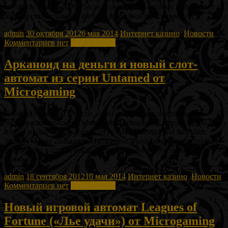
автомата The Twisted Circus Новый слот-автомат предлагает
игроку стать главной звездой цирковой программы
admin
30 октября 2012
6 мая 2014
Интернет казино
,
Новости
Комментариев нет
Читать далее
Арканоид на деньги и новый слот-
автомат из серии Untamed от
Microgaming
В конце прошлой недели, один из ведущих поставщиков
онлайн казино-софта, компания Microgaming представила две
новые игры: — Аркадную игру Max Damage and the Alien
Attack («Макс Дамадж и Нападение инопланетян»), которая
выполнена в стиле, когда-то очень популярной на первых
компьютерах,
admin
18 сентября 2012
10 мая 2014
Интернет казино
,
Новости
Комментариев нет
Читать далее
Новый игровой автомат Leagues of
Fortune («Лье удачи») от Microgaming