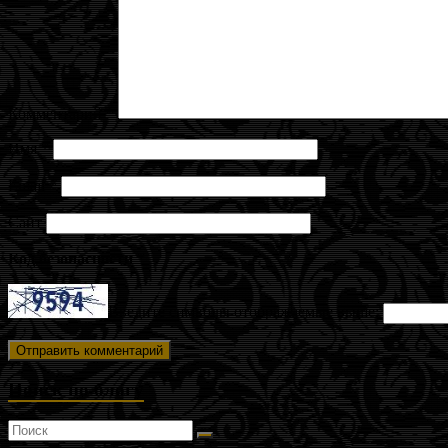
Комментарий
*
Имя
*
Email
*
Сайт
Код безопасности
*
Введите символы отображаемые выше:
Поиск по блогу