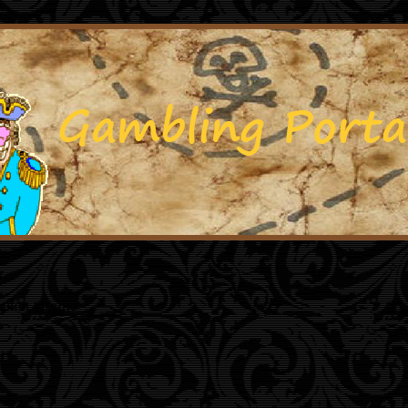
ернет казино