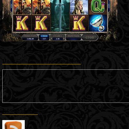
Игровой 
Получать обновления по почте
RSS-подписка