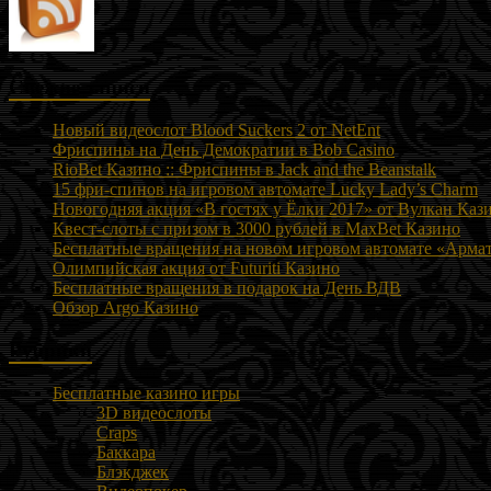
Свежие записи
Новый видеослот Blood Suckers 2 от NetEnt
Фриспины на День Демократии в Bob Casino
RioBet Казино :: Фриспины в Jack and the Beanstalk
15 фри-спинов на игровом автомате Lucky Lady’s Charm
Новогодняя акция «В гостях у Ёлки 2017» от Вулкан Каз
Квест-слоты с призом в 3000 рублей в MaxBet Казино
Бесплатные вращения на новом игровом автомате «Арма
Олимпийская акция от Futuriti Казино
Бесплатные вращения в подарок на День ВДВ
Обзор Argo Казино
Рубрики
Бесплатные казино игры
3D видеослоты
Craps
Баккара
Блэкджек