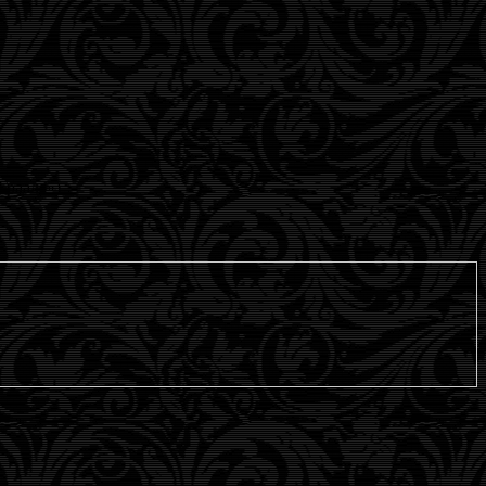
 Грааля»)