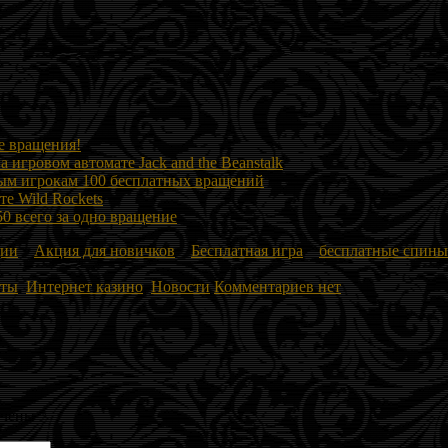
е вращения!
игровом автомате Jack and the Beanstalk
овым игрокам 100 бесплатных вращений
те Wild Rockets
0 всего за одно вращение
ции
Акция для новичков
Бесплатная игра
бесплатные спины
аты
,
Интернет казино
,
Новости
Комментариев нет
ечены
*