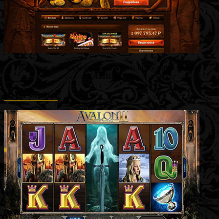
Игровые автоматы гейминаторы и игрософт в онлайн
КАЗИНО РА
Игра месяца