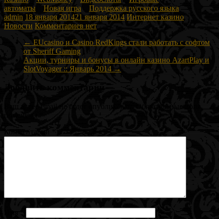
автоматы
Новая игра
Поддержка русского языка
admin
18 января 2014
21 января 2014
Интернет казино
,
Новости
Комментариев нет
←
EUcasino и Casino RedKings стали работать с софтом
от Sheriff Gaming
Акции, турниры и бонусы в онлайн казино AzartPlay и
SlotVoyager :: Январь 2014
→
Добавить комментарий
Ваш адрес email не будет опубликован.
Обязательные поля
помечены
*
Комментарий
*
Имя
*