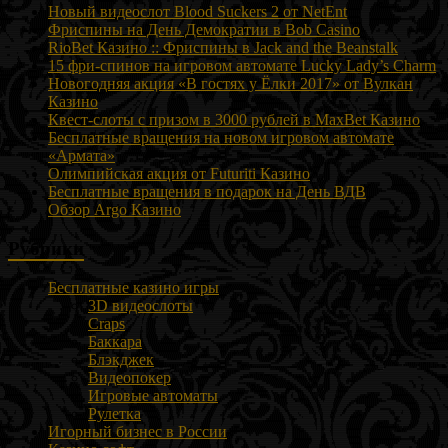
Новый видеослот Blood Suckers 2 от NetEnt
Фриспины на День Демократии в Bob Casino
RioBet Казино :: Фриспины в Jack and the Beanstalk
15 фри-спинов на игровом автомате Lucky Lady’s Charm
Новогодняя акция «В гостях у Ёлки 2017» от Вулкан
Казино
Квест-слоты с призом в 3000 рублей в MaxBet Казино
Бесплатные вращения на новом игровом автомате
«Армата»
Олимпийская акция от Futuriti Казино
Бесплатные вращения в подарок на День ВДВ
Обзор Argo Казино
Рубрики
Бесплатные казино игры
3D видеослоты
Craps
Баккара
Блэкджек
Видеопокер
Игровые автоматы
Рулетка
Игорный бизнес в России