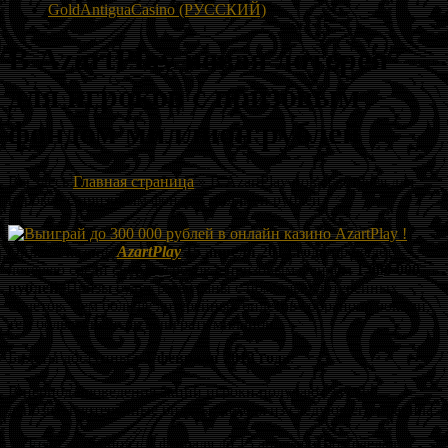
GoldAntiguaCasino (РУССКИЙ)
В AzartPlay новая лотерея
для игроков с призовым
фондом миллион рублей
Вы здесь:
Главная страница
»
В AzartPlay новая лотерея для
игроков с призовым фондом миллион рублей
Онлайн казино
AzartPlay
15 апреля 2013 года
проведет
лотерею среди своих игроков с призовым фондом
1 000 000
рублей
. Призы будут разыграны с помощью лотерейных
билетов. Чем больше лотерейных билетов собрано игроками,
тем больше шансов выиграть миллион.
Билеты доступны
с 1 февраля 2013 года
.
В период проведения акции игроки получают за свои
депозиты лотерейные билеты, исходя из следующего правила:
— Если за период с 1 февраля до 15 апреля игрок сделал