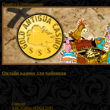
Перейти к содержимому
Онлайн казино для чайников
18 лет в игре! :: Новостной блог первого русского игрока в
интернет казино
Меню
Главная
ABC-Casino (ENGLISH)