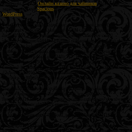
Copyright © 2026
Онлайн казино для чайников
. Все права
защищены. Тема
Spacious
от ThemeGrill. На платформе:
WordPress
.
Fatal error
: Uncaught TypeError: call_user_func_array():
Argument #1 ($callback) must be a valid callback, non-static
method YM_Paste::yandexmetrika_paste() cannot be called
statically in /home/u5011632/russian.goldantiguacasino.com/casino-
news/wp-includes/class-wp-hook.php:324 Stack trace: #0
/home/u5011632/russian.goldantiguacasino.com/casino-news/wp-
includes/class-wp-hook.php(348): WP_Hook->apply_filters(NULL,
Array) #1 /home/u5011632/russian.goldantiguacasino.com/casino-
news/wp-includes/plugin.php(517): WP_Hook->do_action(Array)
#2 /home/u5011632/russian.goldantiguacasino.com/casino-
news/wp-includes/general-template.php(3080):
do_action('wp_footer') #3
/home/u5011632/russian.goldantiguacasino.com/casino-news/wp-
content/themes/spacious/footer.php(40): wp_footer() #4
/home/u5011632/russian.goldantiguacasino.com/casino-news/wp-
includes/template.php(810): require_once('/home/u5011632/...') #5
/home/u5011632/russian.goldantiguacasino.com/casino-news/wp-
includes/template.php(745): load_template('/home/u5011632/...',
true, Array) #6
/home/u5011632/russian.goldantiguacasino.com/casino-news/wp-
includes/general-template.php(92): locate_template(Array, true, true,