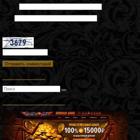
Email
*
Сайт
Код безопасности
*
Введите символы отображаемые выше:
Поиск по блогу
Онлайн казино месяца