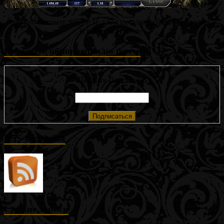
Игровой автомат Avalon II: The Quest for the Grail («Авалон 2:
В поисках Грааля»)
Получать обновления по почте
Введите Ваш Email:
RSS-подписка
Свежие записи