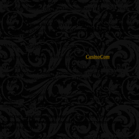
акция
«Золотая Лихорадка»
по привлечению новых игроков,
которая посвящена Летним Олимпийским играм 2012 года.
Все новые игроки, которые зарегистрируются в этом онлайн
казино
с 19 июля по 12 августа 2012 года
и сделают депозит
минимум в $50 получат
шанс выиграть золотой слиток
стоимостью в $2012
.
Что надо сделать, чтобы участвовать в акции?
1) Зарегистрируйтесь в онлайн казино
CasinoCom
2) После регистрации ОБЯЗАТЕЛЬНО введите свое
Имя
пользователя
и
Email
на специальной странице акции
«Золотая Лихорадка» (см. раздел «Предложения» на сайте
казино)
3) Сделайте депозит в размере минимум $50 и начинайте
играть — ВСЕ, вы стали участником данной акции и имеете
шанс получить слиток золота!
Участие в акции не отменяет для нового игрока
возможность получения им обычного вступительного
100%-го бонуса.
Каждый депозит в размере $50 внесенный новым игроком за