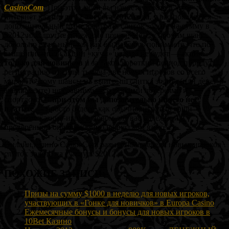
CasinoCom
. При этом, если вы начнете играть в этом
интернет казино
до 12 августа 2012 года
, у вас появляется
дополнительный шанс выиграть слиток золота на сумму в
$2012 или другие денежные призы. Между прочим шанс
довольно реальный, так как вы надеюсь понимаете, что по
вышеописанной акции «кучи» народа не будет — акция
только для новичков
и за такой короткий период пройдут
регистрацию от силы тысяча-две новых игроков со всего
мира. Поэтому шансы на выигрыш слитка золота (или денег в
эквиваленте) не сравнимые со всякими лотереями и
спортлото —
при этом вы дополнительно ничего не
платите
— просто будете, как обычно, играть в ваши
любимые казино-игры в новом для вас надежном и
проверенном онлайн казино на русском языке.
Онлайн казино CasinoCom разыгрывает среди новых игроков
слиток золота на сумму в $2012
ПОХОЖИЕ ЗАПИСИ:
Призы на сумму $1000 в неделю для новых игроков,
участвующих в «Гонке для новичков» в Europa Casino
Ежемесячные бонусы и бонусы для новых игроков в
10Bet Казино