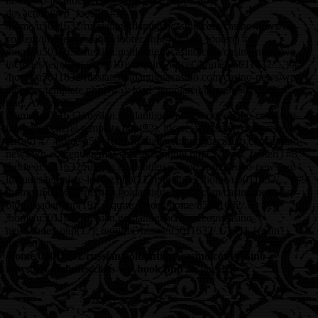
news/wp-includes/general-template.php(3080):
do_action('wp_footer') #3
/home/u5011632/russian.goldantiguacasino.com/casino-news/wp-
content/themes/spacious/footer.php(40): wp_footer() #4
/home/u5011632/russian.goldantiguacasino.com/casino-news/wp-
includes/template.php(810): require_once('/home/u5011632/...') #5
/home/u5011632/russian.goldantiguacasino.com/casino-news/wp-
includes/template.php(745): load_template('/home/u5011632/...',
true, Array) #6
/home/u5011632/russian.goldantiguacasino.com/casino-news/wp-
includes/general-template.php(92): locate_template(Array, true, true,
Array) #7 /home/u5011632/russian.goldantiguacasino.com/casino-
news/wp-content/themes/spacious/single.php(57): get_footer() #8
/home/u5011632/russian.goldantiguacasino.com/casino-news/wp-
includes/template-loader.php(113): include('/home/u5011632/...') #9
/home/u5011632/russian.goldantiguacasino.com/casino-news/wp-
blog-header.php(19): require_once('/home/u5011632/...') #10
/home/u5011632/russian.goldantiguacasino.com/casino-
news/index.php(17): require('/home/u5011632/...') #11 {main}
thrown in
/home/u5011632/russian.goldantiguacasino.com/casino-
news/wp-includes/class-wp-hook.php
on line
324