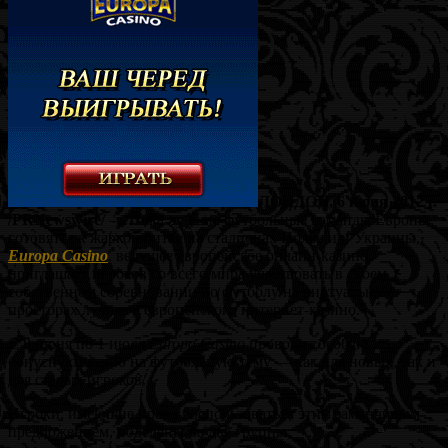
ЛОНДОН, 6 июня 2012 г.
/PRNewswire/
— Пока лучшие футбольные команды Европы
готовятся к жаркой битве на стадионах Польши и Украины,
Europa Casino
, ведущее европейское онлайн-казино,
приглашает игроков со всего мира участвовать в своем
собственном соревновании по футболу на виртуальных
просторах лучшего европейского интернет-казино.
С 8 июня по 1 июля
Europa Casino
проводит особую
бонусную акцию на футбольную тему — как для новых, так и
для старых игроков.
Игроки, имеющие право воспользоваться этим заманчивым
предложением, поделены на две группы.