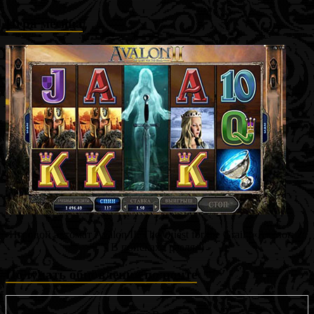
Игра месяца
Игровой автомат Avalon II: The Quest for the Grail («Авалон 2:
В поисках Грааля»)
Получать обновления по почте