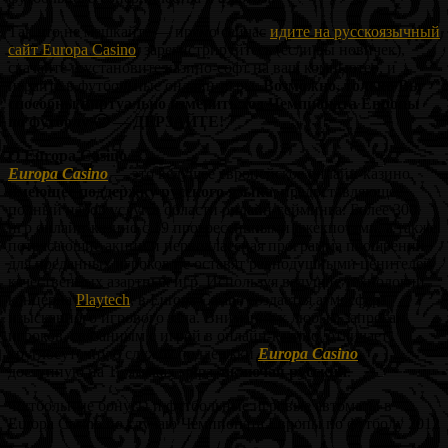
Так что не мешкайте — прямо сейчас
идите на русскоязычный
сайт Europa Casino
, зарегистрируйтесь (если вы новичек),
скачайте и установите казино-софт на ваш компьютер, и
играйте в футбольные онлайн-игры.
Возможно, только Вы
способны виртуально изменить ход Чемпионата Европы
по футболу 🙂 — ДЕРЗАЙТЕ!
О Europa Casino
Europa Casino
— это ведущее европейское онлайн-казино,
имеющее поддержку русского языка
, предоставляющее
полный набор услуг в области онлайн-гейминга. Более 300
игр онлайн-казино с 19 прогрессивными джекпотами, а также
потрясающие акции и первоклассная программа поощрений
для преданных игроков не оставят равнодушными ценителей
качественных азартных игр. Используя ведущие технологии
концерна
Playtech
, в Europa Casino создается атмосфера
изысканного игрового зала. Внимание к любым запросам
игроков, связанным с игрой в онлайн-казино, отличает
круглосуточную службу поддержки
Europa Casino
,
доступную на 15 языках мира,
включая русский
.
Футбольные бонусы и футбольные игровые автоматы в
Europa Casino по случаю Чемпионата Европы по футболу 2012