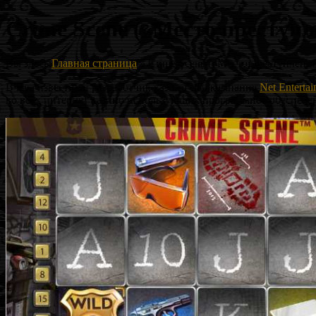
Crime Scene («Место преступл
Вы здесь:
Главная страница
»
Crime Scene («Место преступления
Вчера известный разработчик казино-игр компания
Net Enterta
во всех интернет казино использующих программное обеспечен