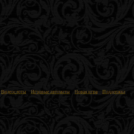
-технологию
.
Видеослоты
Игровые автоматы
Новая игра
Поддержка