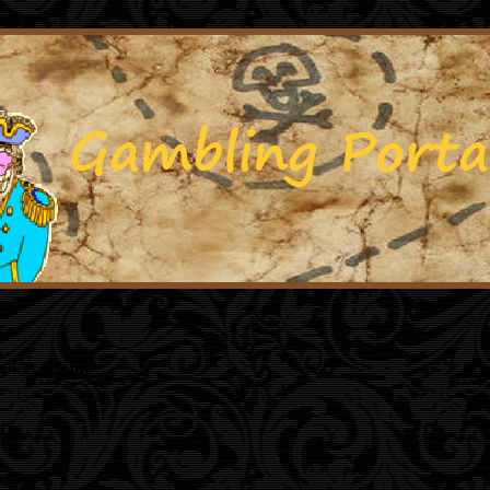
ернет казино