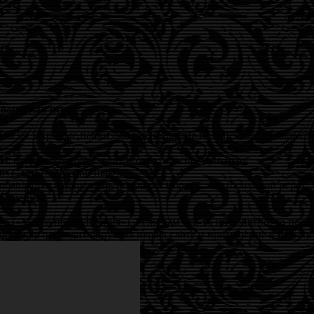
бонусная игра)
.
зом на закрытые папки файлов на экране полицейского компьюте
з, после чего происходит возврат в основную игру.
us Game (бонусной игре).
бавляется к общему выигрышу в Bonus Game (бонусной игре).
вращение.
ne («Место преступления»). Если вам что-то не понятно, то посм
также как проходит бонусная игра в слоте и применение в ней с