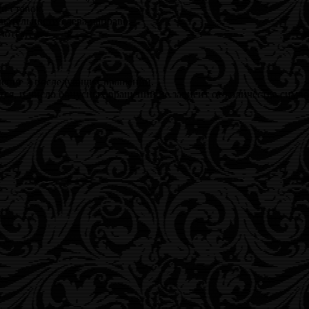
и ставок.
вательности слева направо.
уются.
ечение 5 последующих вращений.
ся, и число бонусных вращений не зависит от количества символо