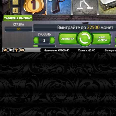
Crime Scene («Место преступления»)
— это видеослот про расс
изучающего место преступления. Пистолет, отпечатки пальцев
автомата.
В видеослоте Crime Scene («Место преступления») используютс
игра).
Можно играть на 15 линиях ставки на различных уровнях став
Выигрышные комбинации и выплаты определяются в соотве
Также можно щелкнуть по любому символу на барабанах во вре
Выигрыши по линиям ставок выплачиваются по количеству мо
Символы Sticky Wild (длительные заменители) заменяют любые
При выигрыше на линии ставок применяется только один множит