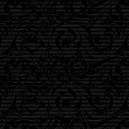
гроку предлагается примерить на себе «шкуру» детектива
полицейского изображены на ячейках этого нового игрового
, а также есть высокотехнологичная bonus game (бонусная
этого символа.
 число вращений, указанное на символе.