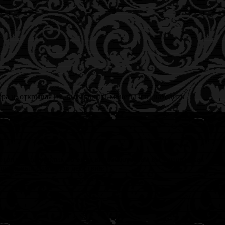
ра и, открывая их, выигрывать монеты или находить
отрите видеоролик об этом видеослоте, там вы увидите как
пециальных символов действия: