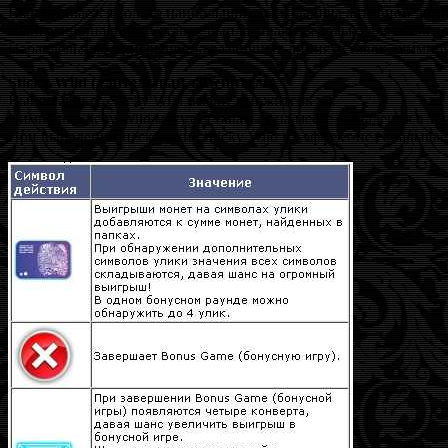
Выплачивается только наибольший выигрыш на активной лини
Выигрыши на линии ставок выплачиваются только для последо
Параллельные выигрыши на различных линиях ставок суммир
Sticky Wild (длительный заменитель)
Выигрыши со Sticky Wild имеют множитель x3.
Символы Sticky Wild могут оставаться на месте выпадения в т
При выпадении нескольких Sticky Wild их эффект не складывает