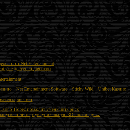
тельной загрузки казиношного софта, так как используют
флэш
Entertainment
ослот от Net Entertainment
ent уже доступен для игры
ertainment
казино
Net Entertainment Software
Sticky Wild
Unibet Казино
омментариев нет
Casino Tropez позволит уменьшить риск
o выпускает четвертую уникальную 3D слот-игру
→