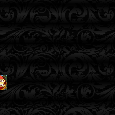
t («Трон Египта»)
на бесплатной или платной версии игры уже
рошлое древнего Египта и пусть богатство фараонов достанутся
ming