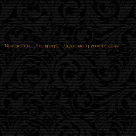
Видеослоты
Новая игра
Поддержка русского языка