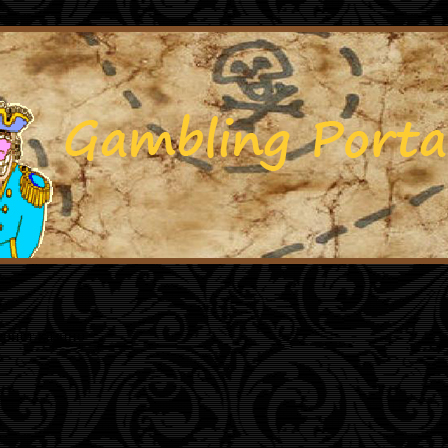
ернет казино