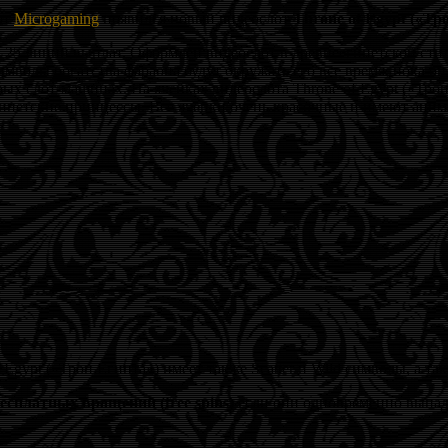
от
Microgaming
появился новый видеослот
Throne of Egypt («Тр
 25 линий выплат. Оформлен видеослот в древнеегипетской стил
волы богатства фараона будут окружать его все время, пока он 
рых слот-машинах. На ячейках видеослота Throne of Egypt («Тр
египетские принцессы. Все ячейки очень красочные и имеют ани
 Egypt («Трон Египта») имеет также Scatter и Wild символы, а т
бесплатных вращений (free spins)
если они одновременно выпаду