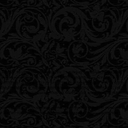
 Первые 30 минут играл на всех 25 линиях мелкими ставками
ксимума — ставил до $15-20 на одно вращение — все хотел,
плат до 20-ти и стал делать ставки примерно в $5-10 за одно
тво призовых в первых двух раундах я набрал небольшое, но
ыграны и даже получился совсем маленький общий выигрыш в
ает игрока, а при мелких ставках — почти не видно никакой
 не любят или опасаются рисковать по крупному — диапазон