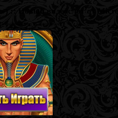
а») :: Новый видеослот от Micr
: Новый видеослот от Microgaming