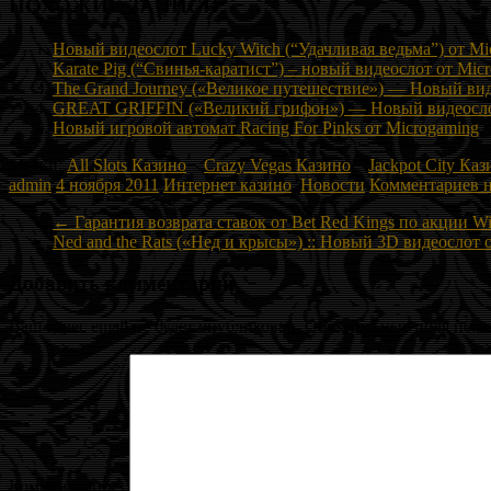
ПОХОЖИЕ ЗАПИСИ:
Новый видеослот Lucky Witch (“Удачливая ведьма”) от Mi
Karate Pig (“Свинья-каратист”) – новый видеослот от Mic
The Grand Journey («Великое путешествие») — Новый вид
GREAT GRIFFIN («Великий грифон») — Новый видеослот
Новый игровой автомат Racing For Pinks от Microgaming
Метки:
All Slots Казино
Crazy Vegas Казино
Jackpot City Каз
admin
4 ноября 2011
Интернет казино
,
Новости
Комментариев 
←
Гарантия возврата ставок от Bet Red Kings по акции W
Ned and the Rats («Нед и крысы») :: Новый 3D видеослот 
Добавить комментарий
Ваш адрес email не будет опубликован.
Обязательные поля пом
Комментарий
*