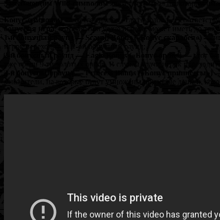
Заменяющим Wild-символом
является символ на котором им
Бонус-символом
является символ «глаз фараона» с соответств
бонусная игра
, которая, при удаче игрока, может иметь до тре
1-й бонусный раунд — Scarab Bonus («Бонус скарабея»)
— игр
игрок переходит на 2-ой бонусный раунд;
2-й бонусный раунд — Eagle Bonus («Бонус орла»)
— этот бон
уже среди 9-ти золотых орлов. В случай удачи игрок переходи
3-й бонусный раунд — Princess Bonus («Бонус принцессы»)
— 
множители, на которые будут умножены призовые деньги, кото