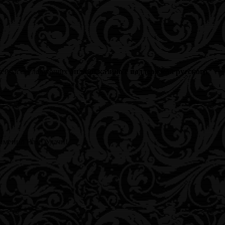
 сейчас в следующих
онлайн казино с поддержкой русского
 именно Вам! Удачи!