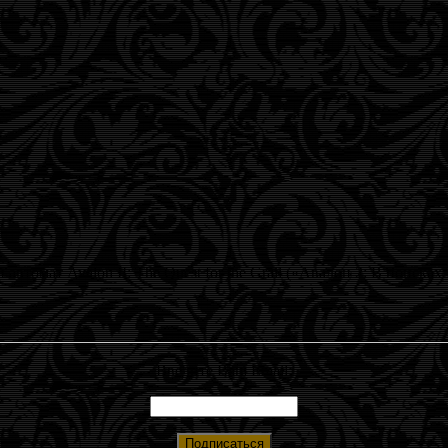
автомат Avalon II: The Quest for the Grail («Авалон 2: В поисках
Введите Ваш Email: