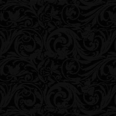
er
рованными призами, а также на офлайн-ивент, который