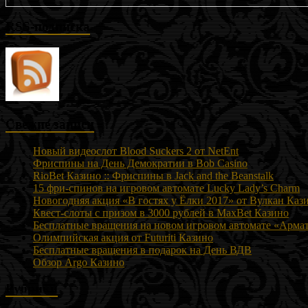
RSS-подписка
Свежие записи
Новый видеослот Blood Suckers 2 от NetEnt
Фриспины на День Демократии в Bob Casino
RioBet Казино :: Фриспины в Jack and the Beanstalk
15 фри-спинов на игровом автомате Lucky Lady’s Charm
Новогодняя акция «В гостях у Ёлки 2017» от Вулкан Каз
Квест-слоты с призом в 3000 рублей в MaxBet Казино
Бесплатные вращения на новом игровом автомате «Арма
Олимпийская акция от Futuriti Казино
Бесплатные вращения в подарок на День ВДВ
Обзор Argo Казино
Рубрики