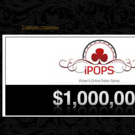
Серия турниров iPOPS с розы
Вы здесь:
Главная страница
»
Серия турниров iPOPS с розыгрыш
Популярный покер-рум онлайн проводит серию сателлитов, в 
состоится в Праге.