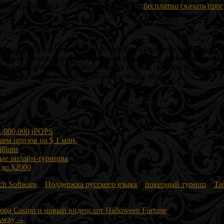
принять участие в турнирах серии iPOPS,
бесплатно скачать про
являющийся партнером сети iPoker. Игровые платформы Титан 
гр. Сайт покер-рума
имеет полную поддержку русского языка
.
 каждый месяц, а также проводит особые турниры и серии сит-
ия в ведущих покерных турнирах по всему миру.
1,000,000 iPOPS
ем призов на $ 1 млн.
llions
рные онлайн-турниры
 до $2000
ch Software
Поддержка русского языка
покерный турнир
Ти
opa Casino и новый видеослот Halloween Fortune
 Away
→