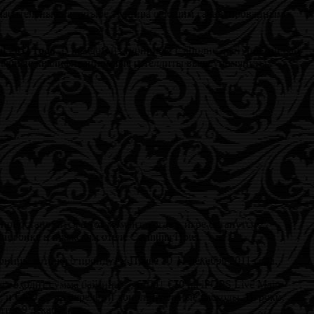
гласительные на четыре турнира с общим гарантированным
я 2011 года
. В каждом из турниров, с вполне доступными бай-
гулярные квалификационные сателлиты вышеупомянутых
иостановится в тот момент, когда в игре останутся 27
 гонке в пражском отеле Corinthia Hotel.
урниры которого пройдут в Праге 10-11 декабря 2011 года.
ых входит сумма бай-ина — €700+ €70 на iPOPS Live Main
ры; и €400 — на перелет и дополнительные расходы. Игроки,
тся 9 декабря.