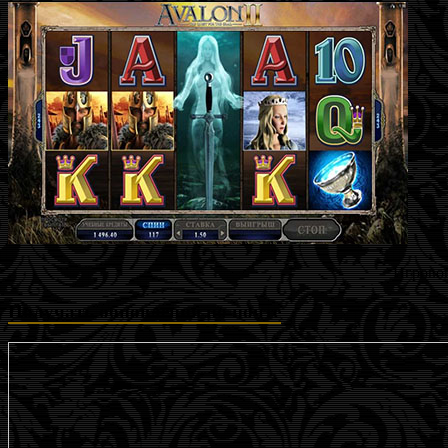
Игровой 
Получать обновления по почте