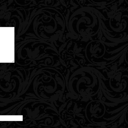
ечены
*