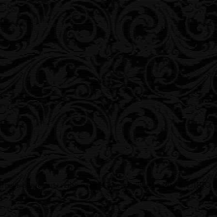
гровые автоматы гейминаторы и игрософт в онлайн КАЗИНО 