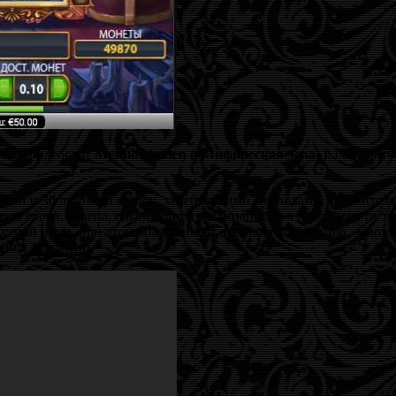
овый видеослот
Mythic Maiden («Мифическая дева»)
. Разработ
анами и 30 линиями ставок, заменяющими символами, множител
ы свечи, черепа, пауки, книги заклинаний, а в правой части эк
бонусной игры, при этом она начинает выполнять функцию «мно
дника Хэллоуин.