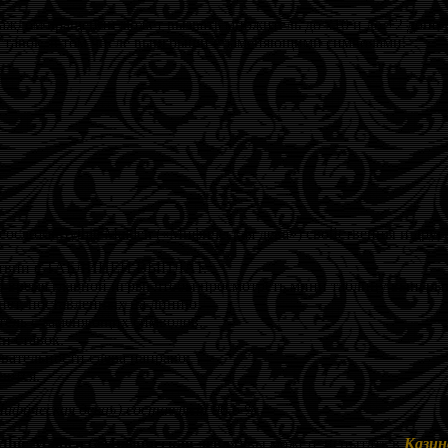
 каждом вращении может вызвать множитель до x10 и до +2 до
ставок, в том числе выигрыши с заменяющими символами.
еослота Mythic Maiden («Мифическая дева») свойственны и друг
тствии с ТАБЛИЦЕЙ ВЫПЛАТ.
 время главной игры, чтобы просмотреть мини таблицу выигрыш
нет, поставленных на линию.
тель с заменяющих символов.
и ставок.
вательности слева направо.
уются.
«Мифическая дева») составляет 96.6 %
thic Maiden («Мифическая дева»)
вы можете испытать в
Казин