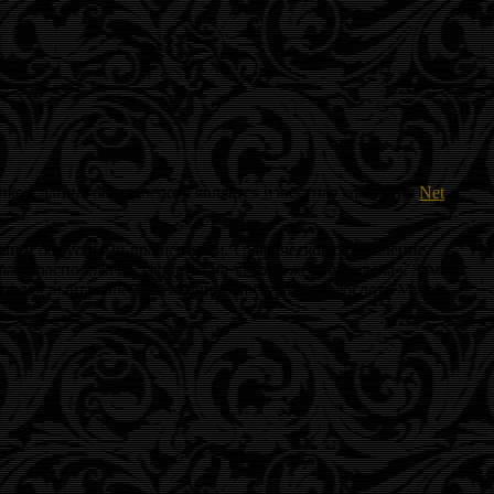
чиком данного видеослота является известная компания
Net
ями и бонусными вращениями. Графическое оформление
рана расположена закрытая на замок «железная дева». Замок с
жителя» выигрышей… Вообщем, антураж видеослота Mythic