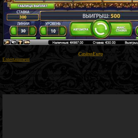
К празднику Хэллоуин (Halloween)
CasinoEuro
представляет н
Entertainment
.
Mythic Maiden («Мифическая дева»)
— это видеослот с 5 бараб
видеослота довольно мрачное — на ячейках барабанов изображен
«желеной девы» спадает и она открывается только во время 
Maiden («Мифическая дева») очень актуален в предверии праз