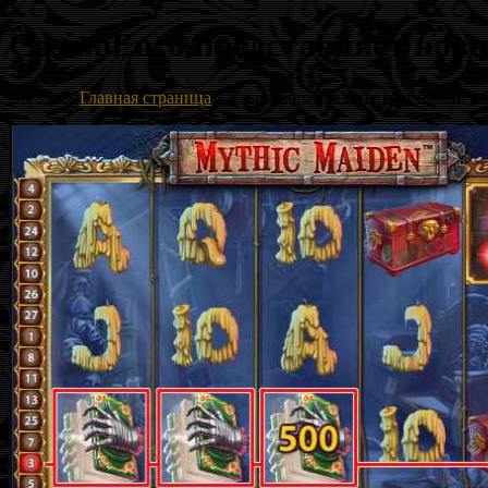
CasinoEuro представляет нов
Вы здесь:
Главная страница
»
CasinoEuro представляет новый в