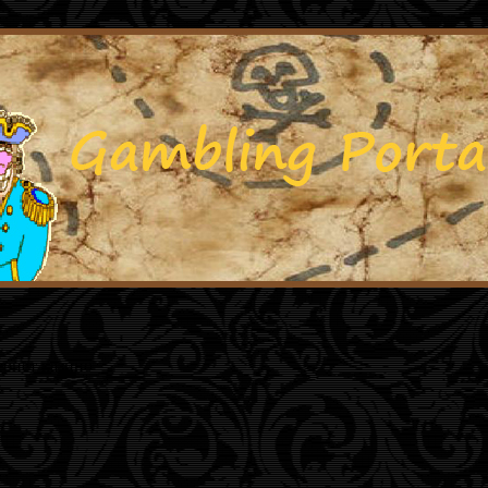
ернет казино