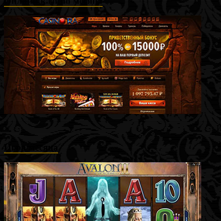
Онлайн казино месяца
И
Игра месяца