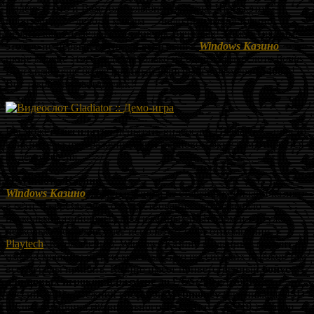
Надеюсь, что и Вам тоже улыбнется Удача! Чтобы это
произошло — дело за малым — надо просто постоянно
играть, как это делал счастливчик Вячеслав! Между прочим,
это его не первый крупный выигрыш в
Windows Казино
— в
июне месяце этого года он только на одном видеослоте
Bonus
Bears
имел еще более крупный выигрыш в размере
$54084
!
Вот такой он счастливчик!
Вы можете
бесплатно
испытать видеослот Gladiator — просто
кликните на изображение игры и в новом окне вам откроется
ее демо-версия.
O Windows Казино
Windows Казино
является одним из старейших онлайн казино
в сети. За время своего существования оно поменяло
несколько казиношных программных платформ и вот уже
несколько последних лет использует софт от компании
Playtech
. К сожалению, Windows Казино на данный момент не
имеет страницы на русском языке, но российских игроков там
всегда рады принять. Казино имеет приветственный
бонус
для новых игроков в размере до £/€/$ 250
и работает с
российской платежной системой
Webmoney
(принимает USD
и Euro, величина минимального депозита — €/$ 10 ). Набор