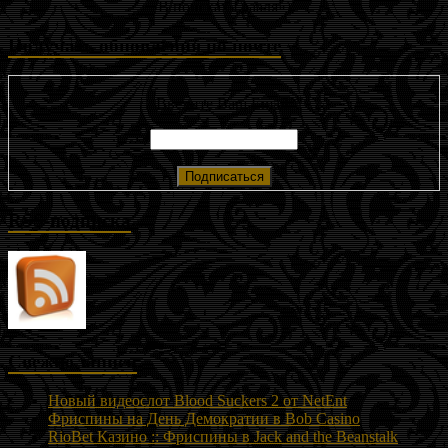
В поисках Грааля»)
Получать обновления по почте
Введите Ваш Email:
RSS-подписка
Свежие записи
Новый видеослот Blood Suckers 2 от NetEnt
Фриспины на День Демократии в Bob Casino
RioBet Казино :: Фриспины в Jack and the Beanstalk