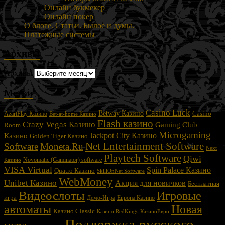
Онлайн букмекер
Онлайн покер
О блоге. Статьи. Былое и думы.
Платежные системы
Архивы
Архивы
Метки
Casino Luck
Betway Казино
Casino
AzartPlay Казино
Bet-at-home Казино
Flash казино
Crazy Vegas Казино
Gaming Club
Room
Microgaming
Jackpot City Казино
Казино
Golden Tiger Казино
Net Entertainment Software
Software
Moneta.Ru
Next
Playtech Software
Qiwi
Novomatic (Gaminator) software
Казино
VISA Virtual
Spin Palace Казино
Quatro Казино
SkillOnNet Software
WebMoney
Unibet Казино
Акция для новичков
Бесплатная
Видеослоты
Игровые
игра
Демо-Игра
Европа Казино
автоматы
Новая
Казино Classic
КазиноЕвро
Казино RedKings
Поддержка русского