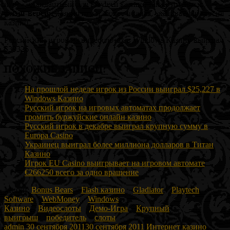
игр — стандартный для Playtech казино, также имеются:
флэш-версия
казино игр и, более полная, скачиваемая версия
казино.
Российский игрок на видеослотах в Windows Казино выиграл
$39326
ПОХОЖИЕ ЗАПИСИ:
На прошлой неделе игрок из России выиграл $25,227 в
Windows Казино
Русский игрок на игровых автоматах продолжает
громить буржуйские онлайн казино
Русский игрок в декабре выиграл крупную сумму в
Europa Casino
Украинец выиграл более миллиона долларов в Титан
Казино
Игрок EU Casino выигрывает на игровом автомате
€266250 всего за одно вращение
Метки:
Bonus Bears
Flash казино
Gladiator
Playtech
Software
WebMoney
Windows
Казино
Видеослоты
Демо-Игра
Крупный
выигрыш
победитель
слоты
admin
30 сентября 2011
30 сентября 2011
Интернет казино
,