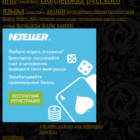
игра
Новый бонус
языка
акции
бесплатные спины
бесплатный
Титан Покер
бонус
бонус-код
джекпот
слот-
пресс-релиз
прогрессивный джекпот
флэш казино
флэш игра
турнир
Copyright © 2026
Онлайн казино для чайников
. Все права
защищены. Тема
Spacious
от ThemeGrill. На платформе:
WordPress
.