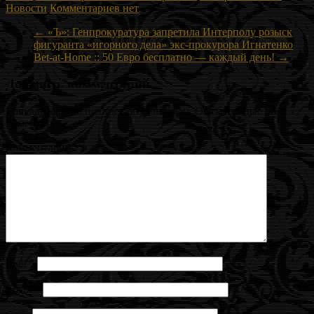
Новости
Комментариев нет
←
«Ъ»: Генпрокуратура запретила Интерполу розыск
фигуранта «игорного дела» экс-прокурора Игнатенко
Bet-at-Home :: 50 Евро бесплатно — каждый день!
→
Добавить комментарий
Ваш адрес email не будет опубликован.
Обязательные поля
помечены
*
Комментарий
*
Имя
*
Email
*