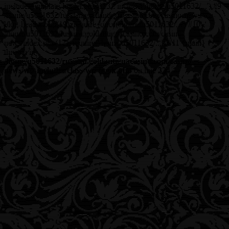
includes/template-loader.php(113): include('/home/u5011632/...') #9
/home/u5011632/russian.goldantiguacasino.com/casino-news/wp-
blog-header.php(19): require_once('/home/u5011632/...') #10
/home/u5011632/russian.goldantiguacasino.com/casino-
news/index.php(17): require('/home/u5011632/...') #11 {main}
thrown in
/home/u5011632/russian.goldantiguacasino.com/casino-
news/wp-includes/class-wp-hook.php
on line
324