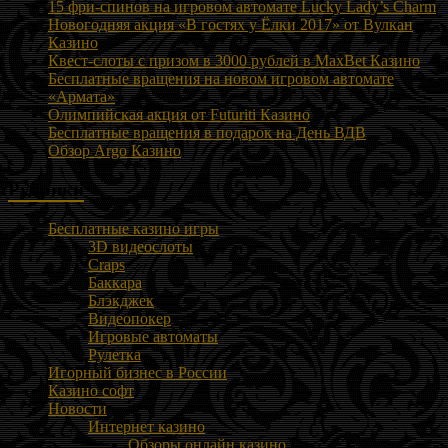
15 фри-спинов на игровом автомате Lucky Lady’s Charm
Новогодняя акция «В гостях у Ёлки 2017» от Вулкан
Казино
Квест-слоты с призом в 3000 рублей в MaxBet Казино
Бесплатные вращения на новом игровом автомате
«Армата»
Олимпийская акция от Futuriti Казино
Бесплатные вращения в подарок на День ВДВ
Обзор Argo Казино
Рубрики
Бесплатные казино игры
3D видеослоты
Craps
Баккара
Блэкджек
Видеопокер
Игровые автоматы
Рулетка
Игорный бизнес в России
Казино софт
Новости
Интернет казино
Обзоры онлайн казино