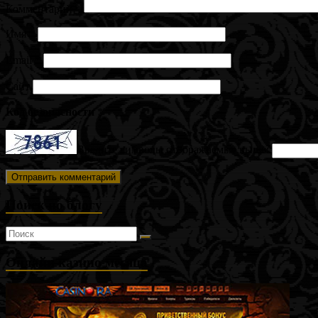
Комментарий
*
Имя
*
Email
*
Сайт
Код безопасности
*
Введите символы отображаемые выше:
Поиск по блогу
Онлайн казино месяца