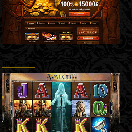
И
Игра месяца