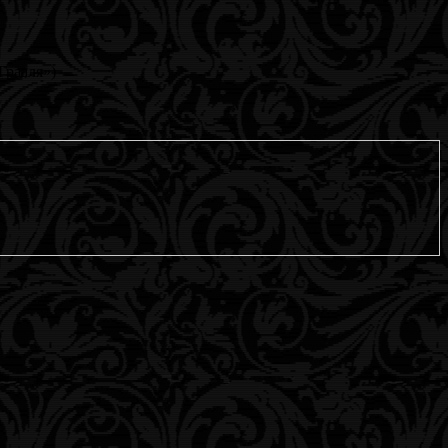
 Грааля»)