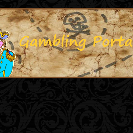
ернет казино