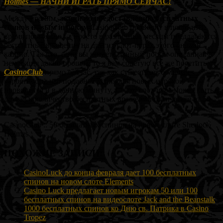
Holmes — НАЧНИ ИГРАТЬ ПРЯМО СЕЙЧАС!
Между прочим,
акции по предоставлению бесплатных
спинов новым игрокам
CasinoClub проводит в последнее
время постоянно — просто в различные месяцы предлагаются
бесплатные вращения на других слот-играх этого онлайн
казино. Так что, если вы читаете данный пост и описанная в
нем акция давно прошла, то я вам советую все же посетить
CasinoClub
прямо сейчас, так как существует большая
вероятность, что подобная акция для новых игроков
проводится и в данную минуту, только слот-игра может быть
другая и количество бесплатных вращений отличаться от 50-
ти.
CasinoClub :: 50 бесплатных спинов на новом слоте Sherlock
Holmes
ПОХОЖИЕ ЗАПИСИ:
CasinoLuck до конца февраля дает 100 бесплатных
спинов на новом слоте Elements
Casino Luck предлагает новым игрокам 50 или 100
бесплатных спинов на видеослоте Jack and the Beanstalk
1000 бесплатных спинов ко Дню св. Патрика в Casino
Tropez