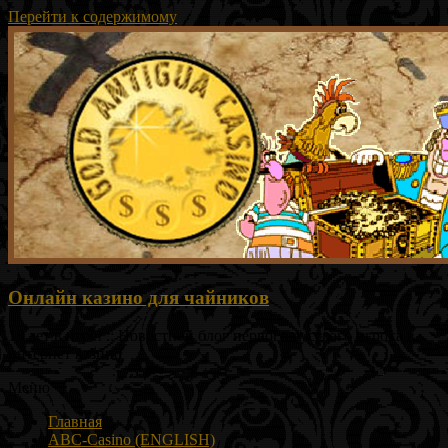
Перейти к содержимому
Онлайн казино для чайников
18 лет в игре! :: Новостной блог первого русского игрока в
интернет казино
Меню
Главная
ABC-Casino (ENGLISH)