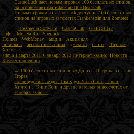
CasinoLuck дает новым игрокам 100 бесплатных спинов
на игровом автомате Jack and the Beanstalk
Новым игрокам в Casino Luck доступны 100 бесплатных
спинов на игровых автоматах Frankenstein или Zombies
Метки:
Bossmedia Software
CasinoClub
GTECH G2
софт
Moneta.Ru
Sherlock
Holmes
WebMoney
акции
Акция для
новичков
бесплатные спины
джекпот
слоты
Шерлок
Холмс
admin
1 марта 2011
16 января 2012
Интернет казино
,
Новости
Комментариев нет
←
1000 бесплатных спинов ко Дню св. Патрика в Casino
Tropez
Голливудские звезды: Том Круз, Уилл Смит, Пэрис
Хилтон… Кинг Конг и другие в новых видеослотах от
Europa Casino
→
Добавить комментарий
Ваш адрес email не будет опубликован.
Обязательные поля
помечены
*
Комментарий
*