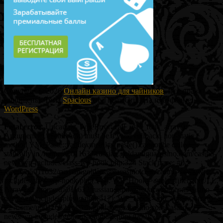
Copyright © 2026
Онлайн казино для чайников
. Все права
защищены. Тема
Spacious
от ThemeGrill. На платформе:
WordPress
.
Fatal error
: Uncaught TypeError: call_user_func_array():
Argument #1 ($callback) must be a valid callback, non-static
method YM_Paste::yandexmetrika_paste() cannot be called
statically in /home/u5011632/russian.goldantiguacasino.com/casino-
news/wp-includes/class-wp-hook.php:324 Stack trace: #0
/home/u5011632/russian.goldantiguacasino.com/casino-news/wp-
includes/class-wp-hook.php(348): WP_Hook->apply_filters(NULL,
Array) #1 /home/u5011632/russian.goldantiguacasino.com/casino-
news/wp-includes/plugin.php(517): WP_Hook->do_action(Array)
#2 /home/u5011632/russian.goldantiguacasino.com/casino-
news/wp-includes/general-template.php(3080):