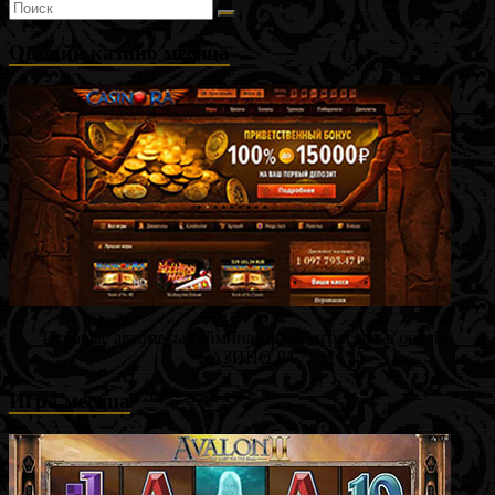
Онлайн казино месяца
Игровые автоматы гейминаторы и игрософт в онлайн
КАЗИНО РА
Игра месяца