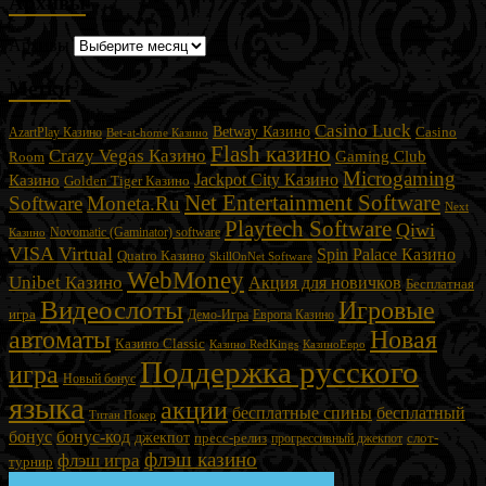
Архивы
Архивы
Метки
Casino Luck
Betway Казино
Casino
AzartPlay Казино
Bet-at-home Казино
Flash казино
Crazy Vegas Казино
Gaming Club
Room
Microgaming
Jackpot City Казино
Казино
Golden Tiger Казино
Net Entertainment Software
Software
Moneta.Ru
Next
Playtech Software
Qiwi
Novomatic (Gaminator) software
Казино
VISA Virtual
Spin Palace Казино
Quatro Казино
SkillOnNet Software
WebMoney
Unibet Казино
Акция для новичков
Бесплатная
Видеослоты
Игровые
игра
Демо-Игра
Европа Казино
автоматы
Новая
Казино Classic
КазиноЕвро
Казино RedKings
Поддержка русского
игра
Новый бонус
языка
акции
бесплатные спины
бесплатный
Титан Покер
бонус
бонус-код
джекпот
слот-
пресс-релиз
прогрессивный джекпот
флэш казино
флэш игра
турнир